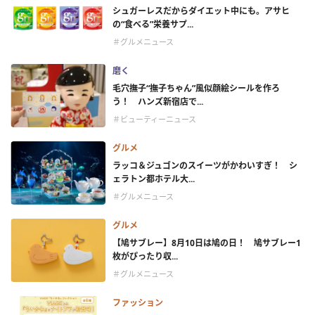
シュガーレスだからダイエット中にも。アサヒ
の“食べる”栄養サプ...
＃グルメニュース
磨く
毛穴撫子“撫子ちゃん”風似顔絵シールを作ろ
う！ ハンズ新宿店で...
＃ビューティーニュース
グルメ
ラッコ＆ジュゴンのスイーツがかわいすぎ！ シ
ェラトン都ホテル大...
＃グルメニュース
グルメ
【鳩サブレー】8月10日は鳩の日！ 鳩サブレー1
枚がぴったり収...
＃グルメニュース
ファッション