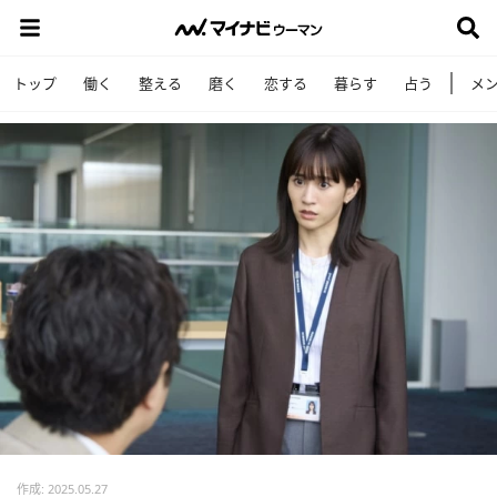
トップ
働く
整える
磨く
恋する
暮らす
占う
メ
作成: 2025.05.27