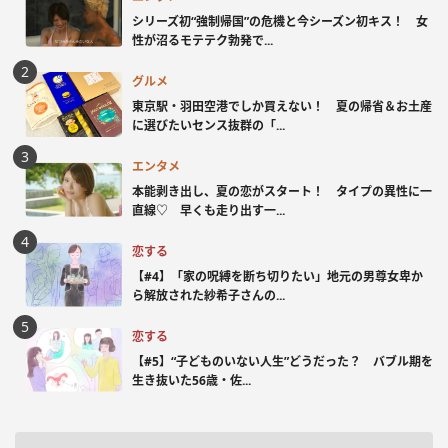
シリーズ初“強制帰国”の危機と今シーズン初キス！ 女
性が沼るモテテク勃発で...
グルメ
東京駅・羽田空港でしか買えない！ 夏の帰省＆お土産
に選びたいセンス抜群の「...
エンタメ
本能剥き出し、夏の恋がスタート！ タイプの異性に一
直線♡ 早くも走り出す一...
恋する
【#4】「家の呪縛を断ち切りたい」地元の男尊女卑か
ら解放された紗希子さんの...
恋する
【#5】“子どものいない人生”どうだった？ バブル期を
生き抜いた56歳・佐...