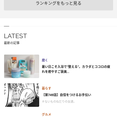
ランキングをもっと見る
LATEST
最新の記事
磨く
暑い日こそ入浴で“整える”。カラダとココロの疲
れを癒やすご褒美...
暮らす
【第749話】自信をつけるお手伝い
＃ないものねだりの女達。
グルメ