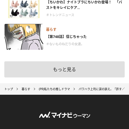
【ちいかわ】ナイトブラにちいかわ登場！ 「バ
ストをキレイにケア...
＃トレンドニュース
暮らす
【第748話】信じちゃった
＃ないものねだりの女達。
もっと見る
トップ
暮らす
(PR)私たちの推しドラマ
パワハラ上司に涙の訴え。「許す／許