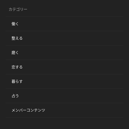
カテゴリー
働く
整える
磨く
恋する
暮らす
占う
メンバーコンテンツ