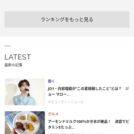
ランキングをもっと見る
LATEST
最新の記事
磨く
JO1・白岩瑠姫が“この夏挑戦したこと”とは？ ジ
ョー マロー...
＃ビューティーニュース
グルメ
アーモンドミルク100％かき氷が絶品！ 池袋でビ
タミンEたっぷ...