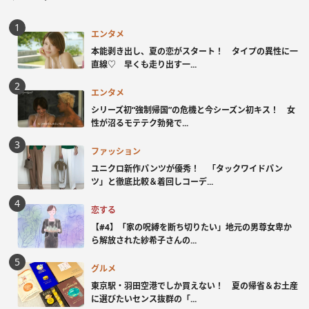
エンタメ
本能剥き出し、夏の恋がスタート！ タイプの異性に一
直線♡ 早くも走り出す一...
エンタメ
シリーズ初“強制帰国”の危機と今シーズン初キス！ 女
性が沼るモテテク勃発で...
ファッション
ユニクロ新作パンツが優秀！ 「タックワイドパン
ツ」と徹底比較＆着回しコーデ...
恋する
【#4】「家の呪縛を断ち切りたい」地元の男尊女卑か
ら解放された紗希子さんの...
グルメ
東京駅・羽田空港でしか買えない！ 夏の帰省＆お土産
に選びたいセンス抜群の「...