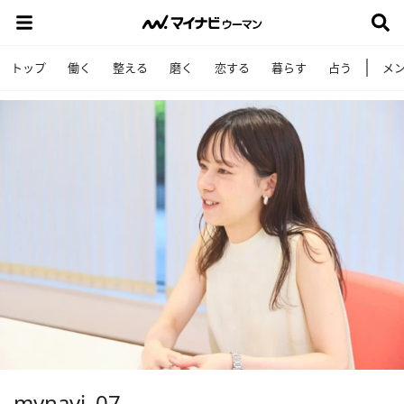
トップ
働く
整える
磨く
恋する
暮らす
占う
メ
mynavi_07