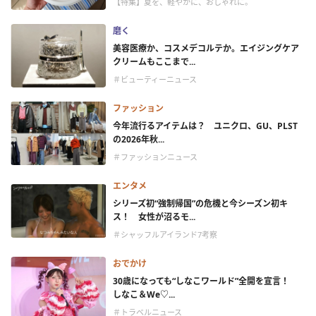
【特集】夏を、軽やかに、おしゃれに。
磨く
美容医療か、コスメデコルテか。エイジングケア
クリームもここまで...
＃ビューティーニュース
ファッション
今年流行るアイテムは？ ユニクロ、GU、PLST
の2026年秋...
＃ファッションニュース
エンタメ
シリーズ初“強制帰国”の危機と今シーズン初キ
ス！ 女性が沼るモ...
＃シャッフルアイランド7考察
おでかけ
30歳になっても“しなこワールド”全開を宣言！
しなこ＆We♡...
＃トラベルニュース