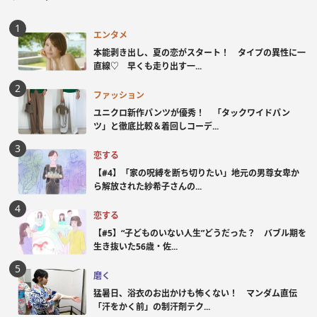
エンタメ
本能剥き出し、夏の恋がスタート！ タイプの異性に一
直線♡ 早くも走り出す一...
ファッション
ユニクロ新作パンツが優秀！ 「タックワイドパン
ツ」と徹底比較＆着回しコーデ...
恋する
【#4】「家の呪縛を断ち切りたい」地元の男尊女卑か
ら解放された紗希子さんの...
恋する
【#5】“子どものいない人生”どうだった？ バブル期を
生き抜いた56歳・佐...
磨く
猛暑日、浴衣のお出かけも怖くない！ マンダム直伝
「汗をかく前」の制汗剤テク...