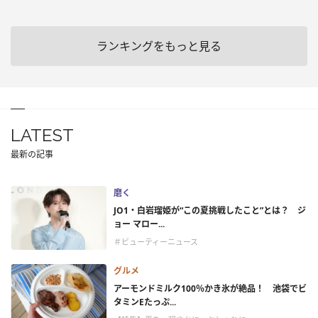
ランキングをもっと見る
LATEST
最新の記事
磨く
JO1・白岩瑠姫が“この夏挑戦したこと”とは？ ジ
ョー マロー...
＃ビューティーニュース
グルメ
アーモンドミルク100％かき氷が絶品！ 池袋でビ
タミンEたっぷ...