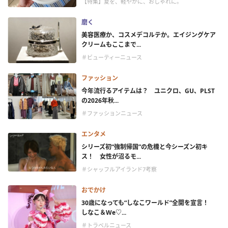
【特集】夏を、軽やかに、おしゃれに。
磨く
美容医療か、コスメデコルテか。エイジングケア
クリームもここまで...
＃ビューティーニュース
ファッション
今年流行るアイテムは？ ユニクロ、GU、PLST
の2026年秋...
＃ファッションニュース
エンタメ
シリーズ初“強制帰国”の危機と今シーズン初キ
ス！ 女性が沼るモ...
＃シャッフルアイランド7考察
おでかけ
30歳になっても“しなこワールド”全開を宣言！
しなこ＆We♡...
＃トラベルニュース