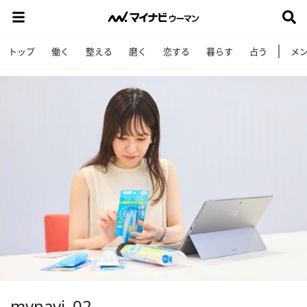
トップ
働く
整える
磨く
恋する
暮らす
占う
メ
mynavi_02