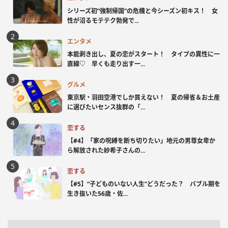
シリーズ初“強制帰国”の危機と今シーズン初キス！ 女
性が沼るモテテク勃発で...
エンタメ
本能剥き出し、夏の恋がスタート！ タイプの異性に一
直線♡ 早くも走り出す一...
グルメ
東京駅・羽田空港でしか買えない！ 夏の帰省＆お土産
に選びたいセンス抜群の「...
恋する
【#4】「家の呪縛を断ち切りたい」地元の男尊女卑か
ら解放された紗希子さんの...
恋する
【#5】“子どものいない人生”どうだった？ バブル期を
生き抜いた56歳・佐...