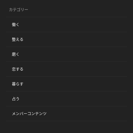
カテゴリー
働く
整える
磨く
恋する
暮らす
占う
メンバーコンテンツ