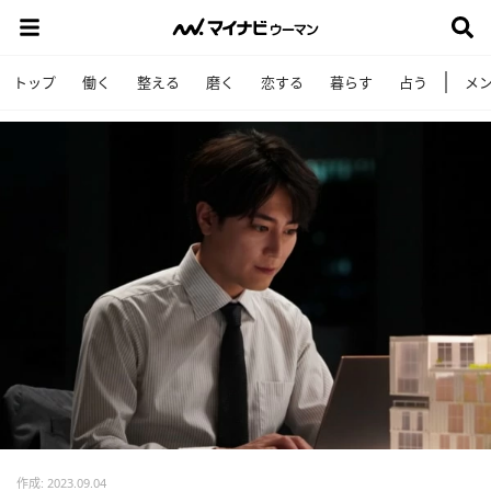
トップ
働く
整える
磨く
恋する
暮らす
占う
メ
作成: 2023.09.04