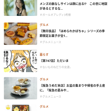
メンズの脈なしサインは顔に出る!? この世に地獄
があるとするな...
＃ガールオアレディ3考察
グルメ
【無印良品】「ほめられかぼちゃ」シリーズの季
節限定お菓子が全1...
＃グルメニュース
暮らす
【第747話】ただいま
＃ないものねだりの女達。
グルメ
【阪急うめだ本店】お盆の集まりや帰省の手土産
に。「阪急の夏みや...
＃グルメニュース
グルメ