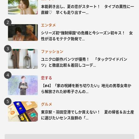
本能剥き出し、夏の恋がスタート！ タイプの異性に一
直線♡ 早くも走り出す一...
エンタメ
シリーズ初“強制帰国”の危機と今シーズン初キス！ 女
性が沼るモテテク勃発で...
ファッション
ユニクロ新作パンツが優秀！ 「タックワイドパン
ツ」と徹底比較＆着回しコーデ...
恋する
【#4】「家の呪縛を断ち切りたい」地元の男尊女卑か
ら解放された紗希子さんの...
グルメ
東京駅・羽田空港でしか買えない！ 夏の帰省＆お土産
に選びたいセンス抜群の「...