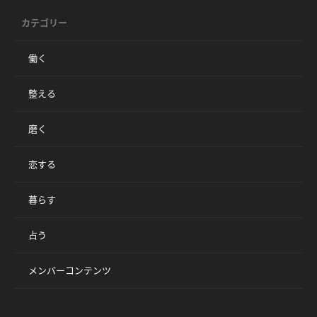
カテゴリー
働く
整える
磨く
恋する
暮らす
占う
メンバーコンテンツ