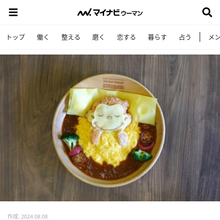
トップ
働く
整える
磨く
恋する
暮らす
占う
メ
作成: 2024.08.08