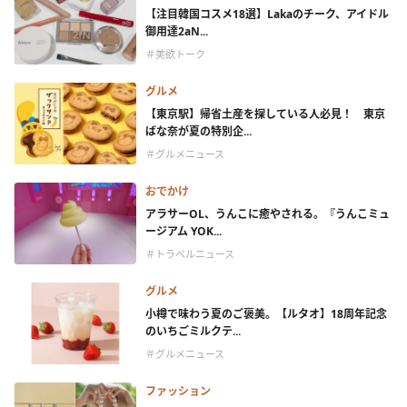
【注目韓国コスメ18選】Lakaのチーク、アイドル
御用達2aN...
＃美欲トーク
グルメ
【東京駅】帰省土産を探している人必見！ 東京
ばな奈が夏の特別企...
＃グルメニュース
おでかけ
アラサーOL、うんこに癒やされる。『うんこミュ
ージアム YOK...
＃トラベルニュース
グルメ
小樽で味わう夏のご褒美。【ルタオ】18周年記念
のいちごミルクテ...
＃グルメニュース
ファッション