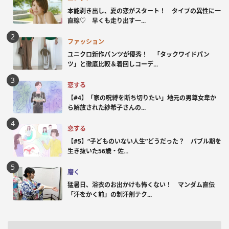
本能剥き出し、夏の恋がスタート！ タイプの異性に一
直線♡ 早くも走り出す一...
ファッション
ユニクロ新作パンツが優秀！ 「タックワイドパン
ツ」と徹底比較＆着回しコーデ...
恋する
【#4】「家の呪縛を断ち切りたい」地元の男尊女卑か
ら解放された紗希子さんの...
恋する
【#5】“子どものいない人生”どうだった？ バブル期を
生き抜いた56歳・佐...
磨く
猛暑日、浴衣のお出かけも怖くない！ マンダム直伝
「汗をかく前」の制汗剤テク...