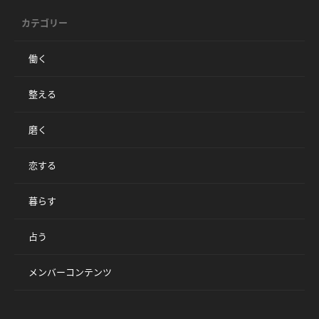
カテゴリー
働く
整える
磨く
恋する
暮らす
占う
メンバーコンテンツ