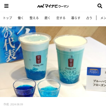
トップ
働く
整える
磨く
恋する
暮らす
占う
メ
作成: 2024.08.09