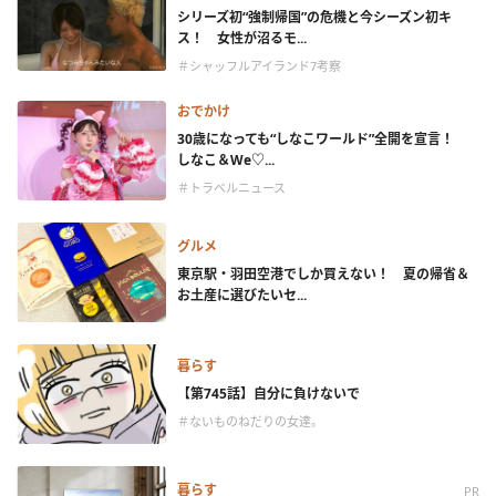
シリーズ初“強制帰国”の危機と今シーズン初キ
ス！ 女性が沼るモ...
＃シャッフルアイランド7考察
おでかけ
30歳になっても“しなこワールド”全開を宣言！
しなこ＆We♡...
＃トラベルニュース
グルメ
東京駅・羽田空港でしか買えない！ 夏の帰省＆
お土産に選びたいセ...
暮らす
【第745話】自分に負けないで
＃ないものねだりの女達。
暮らす
PR