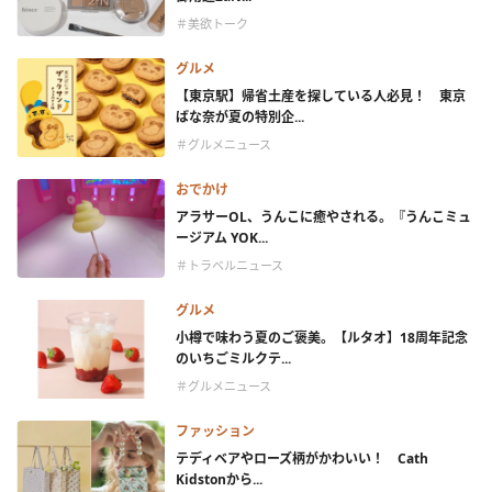
＃美欲トーク
グルメ
【東京駅】帰省土産を探している人必見！ 東京
ばな奈が夏の特別企...
＃グルメニュース
おでかけ
アラサーOL、うんこに癒やされる。『うんこミュ
ージアム YOK...
＃トラベルニュース
グルメ
小樽で味わう夏のご褒美。【ルタオ】18周年記念
のいちごミルクテ...
＃グルメニュース
ファッション
テディベアやローズ柄がかわいい！ Cath
Kidstonから...