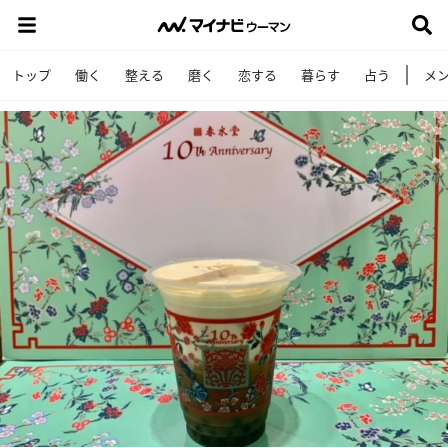
トップ
働く
整える
磨く
恋する
暮らす
占う
メ