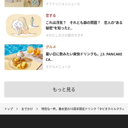
＃ファッションニュース
恋する
これは浮気？ それとも癖の問題？ 恋人の“ある
秘密”を知った2...
＃わたしだけの愛のカタチ
グルメ
暑い日に飲みたい爽快ドリンクも。J.S. PANCAKE
CA...
＃グルメニュース
もっと見る
トップ
おでかけ
特別な一杯。春水堂の10周年限定ドリンク「タピオカミルクティ