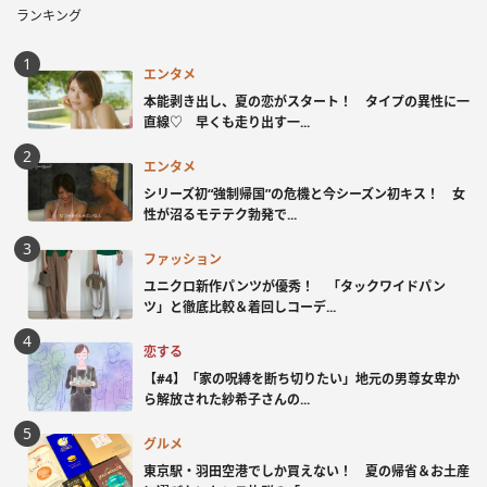
ランキング
エンタメ
本能剥き出し、夏の恋がスタート！ タイプの異性に一
直線♡ 早くも走り出す一...
エンタメ
シリーズ初“強制帰国”の危機と今シーズン初キス！ 女
性が沼るモテテク勃発で...
ファッション
ユニクロ新作パンツが優秀！ 「タックワイドパン
ツ」と徹底比較＆着回しコーデ...
恋する
【#4】「家の呪縛を断ち切りたい」地元の男尊女卑か
ら解放された紗希子さんの...
グルメ
東京駅・羽田空港でしか買えない！ 夏の帰省＆お土産