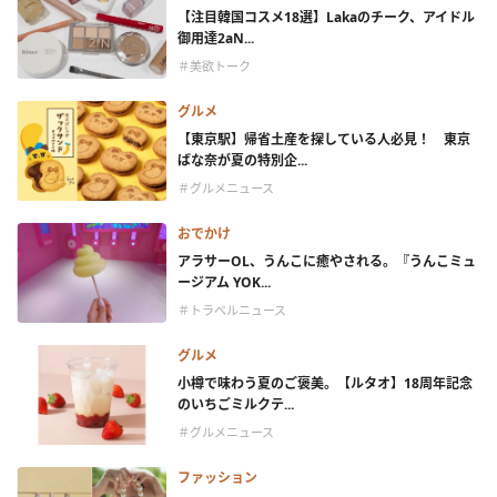
【注目韓国コスメ18選】Lakaのチーク、アイドル
御用達2aN...
＃美欲トーク
グルメ
【東京駅】帰省土産を探している人必見！ 東京
ばな奈が夏の特別企...
＃グルメニュース
おでかけ
アラサーOL、うんこに癒やされる。『うんこミュ
ージアム YOK...
＃トラベルニュース
グルメ
小樽で味わう夏のご褒美。【ルタオ】18周年記念
のいちごミルクテ...
＃グルメニュース
ファッション