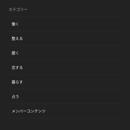
カテゴリー
働く
整える
磨く
恋する
暮らす
占う
メンバーコンテンツ