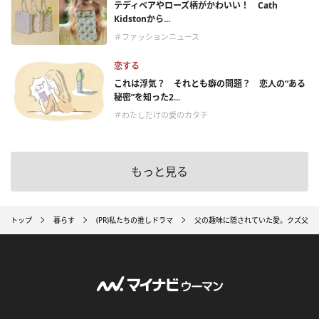
テディベアやローズ柄がかわいい！ Cath
Kidstonから...
＃ファッションニュース
恋する
これは浮気？ それとも癖の問題？ 恋人の“ある
秘密”を知った2...
＃わたしだけの愛のカタチ
もっと見る
トップ
暮らす
(PR)私たちの推しドラマ
父の趣味に隠されていた愛。クズ父だ