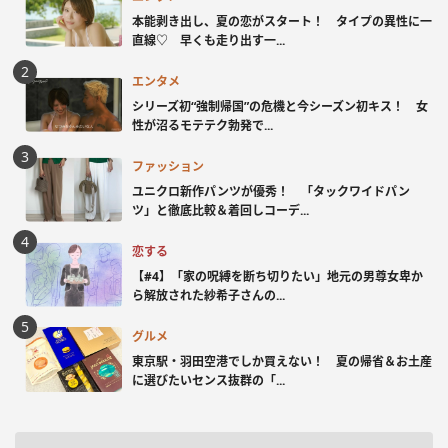
本能剥き出し、夏の恋がスタート！ タイプの異性に一
直線♡ 早くも走り出す一...
エンタメ
シリーズ初“強制帰国”の危機と今シーズン初キス！ 女
性が沼るモテテク勃発で...
ファッション
ユニクロ新作パンツが優秀！ 「タックワイドパン
ツ」と徹底比較＆着回しコーデ...
恋する
【#4】「家の呪縛を断ち切りたい」地元の男尊女卑か
ら解放された紗希子さんの...
グルメ
東京駅・羽田空港でしか買えない！ 夏の帰省＆お土産
に選びたいセンス抜群の「...