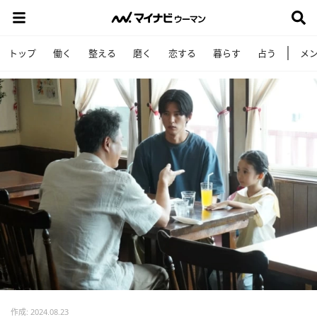
トップ
働く
整える
磨く
恋する
暮らす
占う
メ
作成: 2024.08.23