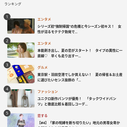
ランキング
エンタメ
シリーズ初“強制帰国”の危機と今シーズン初キス！ 女
性が沼るモテテク勃発で...
エンタメ
本能剥き出し、夏の恋がスタート！ タイプの異性に一
直線♡ 早くも走り出す一...
グルメ
東京駅・羽田空港でしか買えない！ 夏の帰省＆お土産
に選びたいセンス抜群の「...
ファッション
ユニクロ新作パンツが優秀！ 「タックワイドパン
ツ」と徹底比較＆着回しコーデ...
恋する
【#4】「家の呪縛を断ち切りたい」地元の男尊女卑か