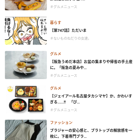
＃グルメニュース
暮らす
【第747話】ただいま
＃ないものねだりの女達。
グルメ
【阪急うめだ本店】お盆の集まりや帰省の手土産
に。「阪急の夏みや...
＃グルメニュース
グルメ
【ジェイアール名古屋タカシマヤ】か、かわいす
ぎる……!! 「ぴ...
＃グルメニュース
ファッション
ブラジャーの安心感と、ブラトップの解放感を一
枚に。下着専門ブラ...