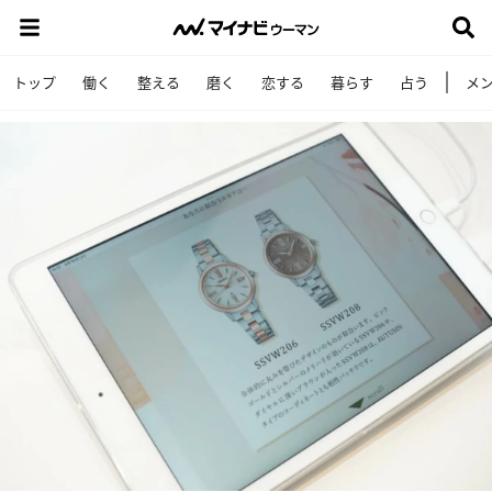
トップ
働く
整える
磨く
恋する
暮らす
占う
メ