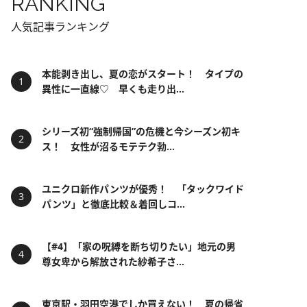
RANKING
人気記事ランキング
本能剥き出し、夏の恋がスタート！ タイプの
異性に一直線♡ 早くも走り出...
シリーズ初“強制帰国”の危機と今シーズン初キ
ス！ 女性が沼るモテテク勃...
ユニクロ新作パンツが優秀！ 「タックワイド
パンツ」と徹底比較＆着回しコ...
【#4】「家の呪縛を断ち切りたい」地元の男
尊女卑から解放された紗希子さ...
東京駅・羽田空港でしか買えない！ 夏の帰省