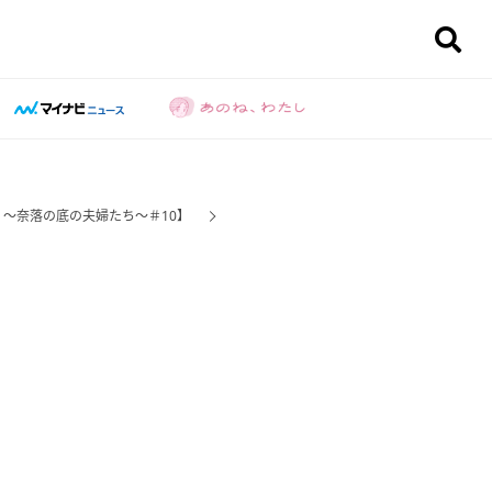
～奈落の底の夫婦たち～＃10】