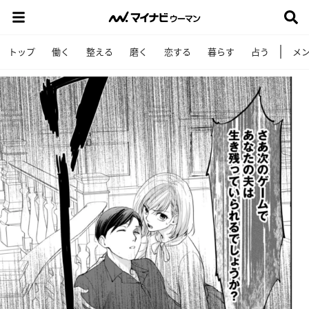
トップ
働く
整える
磨く
恋する
暮らす
占う
メ