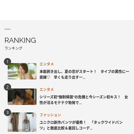
RANKING
ランキング
エンタメ
本能剥き出し、夏の恋がスタート！ タイプの異性に一
直線♡ 早くも走り出す一...
エンタメ
シリーズ初“強制帰国”の危機と今シーズン初キス！ 女
性が沼るモテテク勃発で...
ファッション
ユニクロ新作パンツが優秀！ 「タックワイドパン
ツ」と徹底比較＆着回しコーデ...