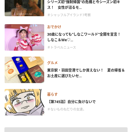
シリーズ初“強制帰国”の危機と今シーズン初キ
ス！ 女性が沼るモ...
＃シャッフルアイランド7考察
おでかけ
30歳になっても“しなこワールド”全開を宣言！
しなこ＆We♡...
＃トラベルニュース
グルメ
東京駅・羽田空港でしか買えない！ 夏の帰省＆
お土産に選びたいセ...
暮らす
【第745話】自分に負けないで
＃ないものねだりの女達。