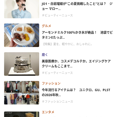
JO1・白岩瑠姫が“この夏挑戦したこと”とは？ ジ
ョー マロー...
＃ビューティーニュース
グルメ
アーモンドミルク100％かき氷が絶品！ 池袋でビ
タミンEたっぷ...
【特集】夏を、軽やかに、おしゃれに。
磨く
美容医療か、コスメデコルテか。エイジングケア
クリームもここまで...
＃ビューティーニュース
ファッション
今年流行るアイテムは？ ユニクロ、GU、PLST
の2026年秋...
＃ファッションニュース
エンタメ