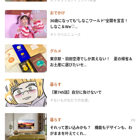
＃シャッフルアイランド7考察
おでかけ
30歳になっても“しなこワールド”全開を宣言！
しなこ＆We♡...
＃トラベルニュース
グルメ
東京駅・羽田空港でしか買えない！ 夏の帰省＆
お土産に選びたいセ...
暮らす
【第745話】自分に負けないで
＃ないものねだりの女達。
暮らす
PR
それって思い込みかも？ 機能もデザインも、わ
がままを叶えてくれ...