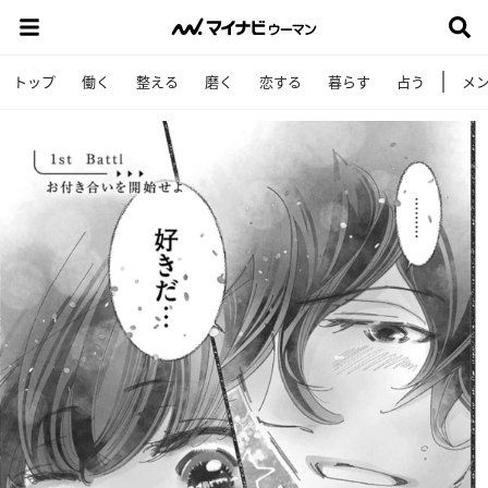
トップ
働く
整える
磨く
恋する
暮らす
占う
メ