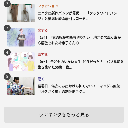
ファッション
ユニクロ新作パンツが優秀！ 「タックワイドパン
ツ」と徹底比較＆着回しコーデ...
恋する
【#4】「家の呪縛を断ち切りたい」地元の男尊女卑か
ら解放された紗希子さんの...
恋する
【#5】“子どものいない人生”どうだった？ バブル期を
生き抜いた56歳・佐...
磨く
猛暑日、浴衣のお出かけも怖くない！ マンダム直伝
「汗をかく前」の制汗剤テク...
ランキングをもっと見る