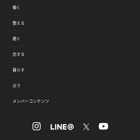
働く
整える
磨く
恋する
暮らす
占う
メンバーコンテンツ