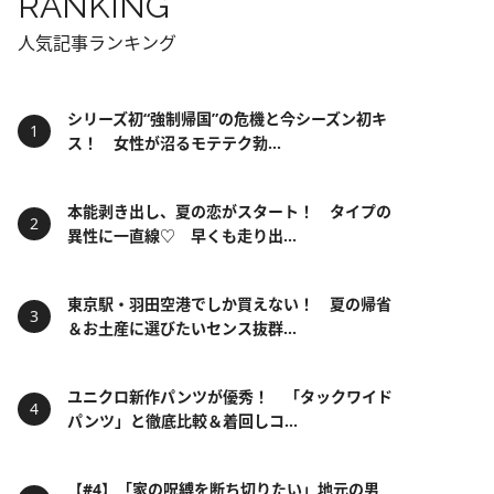
RANKING
人気記事ランキング
シリーズ初“強制帰国”の危機と今シーズン初キ
ス！ 女性が沼るモテテク勃...
本能剥き出し、夏の恋がスタート！ タイプの
異性に一直線♡ 早くも走り出...
東京駅・羽田空港でしか買えない！ 夏の帰省
＆お土産に選びたいセンス抜群...
ユニクロ新作パンツが優秀！ 「タックワイド
パンツ」と徹底比較＆着回しコ...
【#4】「家の呪縛を断ち切りたい」地元の男