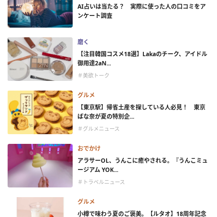
AI占いは当たる？ 実際に使った人の口コミをア
ンケート調査
磨く
【注目韓国コスメ18選】Lakaのチーク、アイドル
御用達2aN...
＃美欲トーク
グルメ
【東京駅】帰省土産を探している人必見！ 東京
ばな奈が夏の特別企...
＃グルメニュース
おでかけ
アラサーOL、うんこに癒やされる。『うんこミュ
ージアム YOK...
＃トラベルニュース
グルメ
小樽で味わう夏のご褒美。【ルタオ】18周年記念