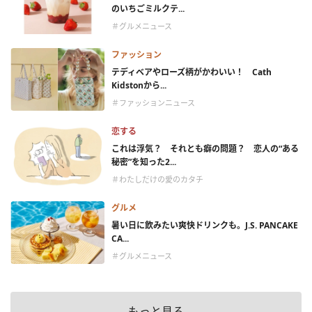
のいちごミルクテ...
＃グルメニュース
ファッション
テディベアやローズ柄がかわいい！ Cath
Kidstonから...
＃ファッションニュース
恋する
これは浮気？ それとも癖の問題？ 恋人の“ある
秘密”を知った2...
＃わたしだけの愛のカタチ
グルメ
暑い日に飲みたい爽快ドリンクも。J.S. PANCAKE
CA...
＃グルメニュース
もっと見る