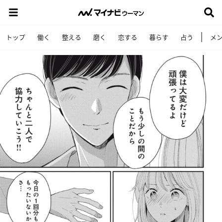
トップ
働く
整える
磨く
恋する
暮らす
占う
メ