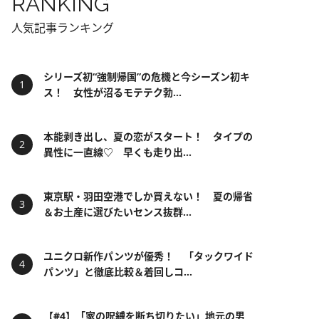
RANKING
人気記事ランキング
シリーズ初“強制帰国”の危機と今シーズン初キ
ス！ 女性が沼るモテテク勃...
本能剥き出し、夏の恋がスタート！ タイプの
異性に一直線♡ 早くも走り出...
東京駅・羽田空港でしか買えない！ 夏の帰省
＆お土産に選びたいセンス抜群...
ユニクロ新作パンツが優秀！ 「タックワイド
パンツ」と徹底比較＆着回しコ...
【#4】「家の呪縛を断ち切りたい」地元の男