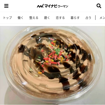
トップ
働く
整える
磨く
恋する
暮らす
占う
メ