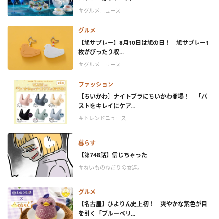
＃グルメニュース
グルメ
【鳩サブレー】8月10日は鳩の日！ 鳩サブレー1
枚がぴったり収...
＃グルメニュース
ファッション
【ちいかわ】ナイトブラにちいかわ登場！ 「バ
ストをキレイにケア...
＃トレンドニュース
暮らす
【第748話】信じちゃった
＃ないものねだりの女達。
グルメ
【名古屋】ぴよりん史上初！ 爽やかな紫色が目
を引く「ブルーベリ...