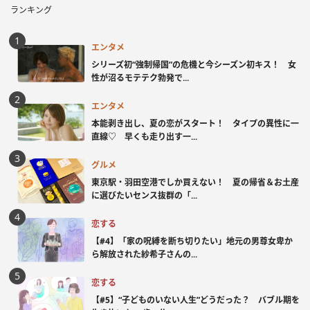
ランキング
エンタメ
シリーズ初“強制帰国”の危機と今シーズン初キス！ 女
性が沼るモテテク勃発で...
エンタメ
本能剥き出し、夏の恋がスタート！ タイプの異性に一
直線♡ 早くも走り出す一...
グルメ
東京駅・羽田空港でしか買えない！ 夏の帰省＆お土産
に選びたいセンス抜群の「...
恋する
【#4】「家の呪縛を断ち切りたい」地元の男尊女卑か
ら解放された紗希子さんの...
恋する
【#5】“子どものいない人生”どうだった？ バブル期を