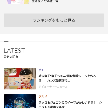
生き抜いた56歳・佐...
ランキングをもっと見る
LATEST
最新の記事
磨く
毛穴撫子“撫子ちゃん”風似顔絵シールを作ろ
う！ ハンズ新宿店で...
＃ビューティーニュース
グルメ
ラッコ＆ジュゴンのスイーツがかわいすぎ！ シ
ェラトン都ホテル大...