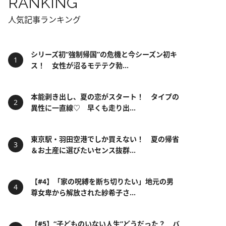
RANKING
人気記事ランキング
シリーズ初“強制帰国”の危機と今シーズン初キ
ス！ 女性が沼るモテテク勃...
本能剥き出し、夏の恋がスタート！ タイプの
異性に一直線♡ 早くも走り出...
東京駅・羽田空港でしか買えない！ 夏の帰省
＆お土産に選びたいセンス抜群...
【#4】「家の呪縛を断ち切りたい」地元の男
尊女卑から解放された紗希子さ...
【#5】“子どものいない人生”どうだった？ バ