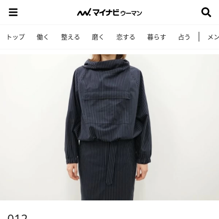
トップ
働く
整える
磨く
恋する
暮らす
占う
メ
012