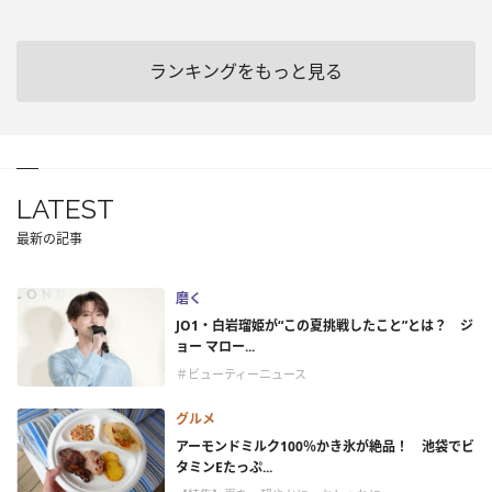
ランキングをもっと見る
LATEST
最新の記事
磨く
JO1・白岩瑠姫が“この夏挑戦したこと”とは？ ジ
ョー マロー...
＃ビューティーニュース
グルメ
アーモンドミルク100％かき氷が絶品！ 池袋でビ
タミンEたっぷ...