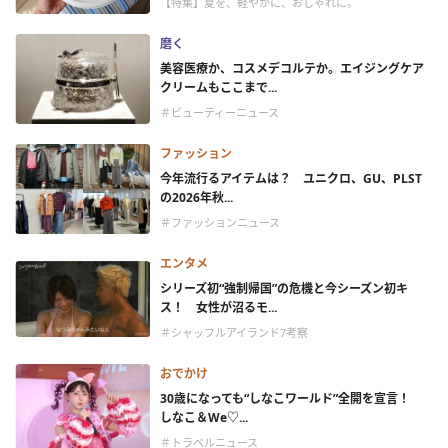
【特集】夏を、軽やかに、おしゃれに。
磨く
美容医療か、コスメデコルテか。エイジングケア
クリームもここまで...
＃ビューティーニュース
ファッション
今年流行るアイテムは？ ユニクロ、GU、PLST
の2026年秋...
＃ファッションニュース
エンタメ
シリーズ初“強制帰国”の危機と今シーズン初キ
ス！ 女性が沼るモ...
＃シャッフルアイランド7考察
おでかけ
30歳になっても“しなこワールド”全開を宣言！
しなこ＆We♡...
＃トラベルニュース