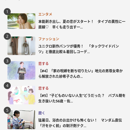
エンタメ
本能剥き出し、夏の恋がスタート！ タイプの異性に一
直線♡ 早くも走り出す一...
ファッション
ユニクロ新作パンツが優秀！ 「タックワイドパン
ツ」と徹底比較＆着回しコーデ...
恋する
【#4】「家の呪縛を断ち切りたい」地元の男尊女卑か
ら解放された紗希子さんの...
恋する
【#5】“子どものいない人生”どうだった？ バブル期を
生き抜いた56歳・佐...
磨く
猛暑日、浴衣のお出かけも怖くない！ マンダム直伝
「汗をかく前」の制汗剤テク...