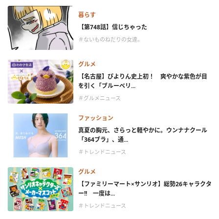
暮らす
【第748話】信じちゃった
＃ないものねだりの女達。
グルメ
【名古屋】ぴよりん史上初！ 爽やかな紫色が目
を引く「ブルーベリ...
＃グルメニュース
ファッション
真夏の胸元、さらっと軽やかに。ウンナナクール
「364ブラ」、通...
＃トレンドニュース
グルメ
【ファミリーマート×サンリオ】総勢26キャラクタ
ー!! 一度は...
＃トレンドニュース