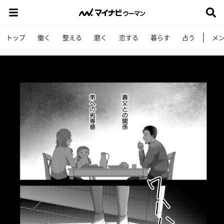
トップ
働く
整える
磨く
恋する
暮らす
占う
メ