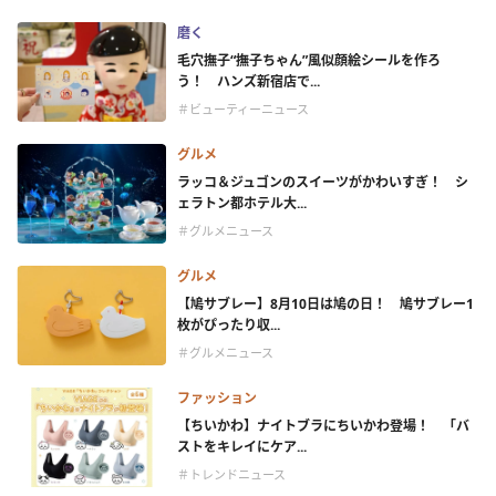
磨く
毛穴撫子“撫子ちゃん”風似顔絵シールを作ろ
う！ ハンズ新宿店で...
＃ビューティーニュース
グルメ
ラッコ＆ジュゴンのスイーツがかわいすぎ！ シ
ェラトン都ホテル大...
＃グルメニュース
グルメ
【鳩サブレー】8月10日は鳩の日！ 鳩サブレー1
枚がぴったり収...
＃グルメニュース
ファッション
【ちいかわ】ナイトブラにちいかわ登場！ 「バ
ストをキレイにケア...
＃トレンドニュース