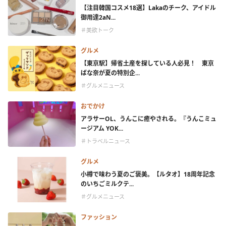
【注目韓国コスメ18選】Lakaのチーク、アイドル
御用達2aN...
＃美欲トーク
グルメ
【東京駅】帰省土産を探している人必見！ 東京
ばな奈が夏の特別企...
＃グルメニュース
おでかけ
アラサーOL、うんこに癒やされる。『うんこミュ
ージアム YOK...
＃トラベルニュース
グルメ
小樽で味わう夏のご褒美。【ルタオ】18周年記念
のいちごミルクテ...
＃グルメニュース
ファッション