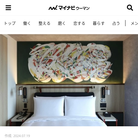
トップ
働く
整える
磨く
恋する
暮らす
占う
メ
作成: 2024.07.19