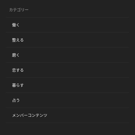
カテゴリー
働く
整える
磨く
恋する
暮らす
占う
メンバーコンテンツ