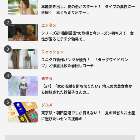
本能剥き出し、夏の恋がスタート！ タイプの異性に一
直線♡ 早くも走り出す一...
エンタメ
シリーズ初“強制帰国”の危機と今シーズン初キス！ 女
性が沼るモテテク勃発で...
ファッション
ユニクロ新作パンツが優秀！ 「タックワイドパン
ツ」と徹底比較＆着回しコーデ...
恋する
【#4】「家の呪縛を断ち切りたい」地元の男尊女卑か
ら解放された紗希子さんの...
グルメ
東京駅・羽田空港でしか買えない！ 夏の帰省＆お土産
に選びたいセンス抜群の「...