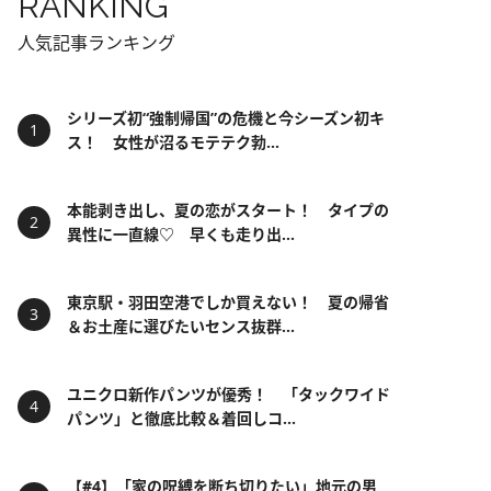
RANKING
人気記事ランキング
シリーズ初“強制帰国”の危機と今シーズン初キ
ス！ 女性が沼るモテテク勃...
本能剥き出し、夏の恋がスタート！ タイプの
異性に一直線♡ 早くも走り出...
東京駅・羽田空港でしか買えない！ 夏の帰省
＆お土産に選びたいセンス抜群...
ユニクロ新作パンツが優秀！ 「タックワイド
パンツ」と徹底比較＆着回しコ...
【#4】「家の呪縛を断ち切りたい」地元の男