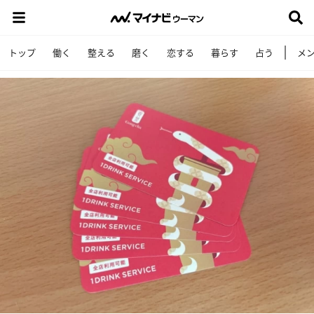
トップ
働く
整える
磨く
恋する
暮らす
占う
メ