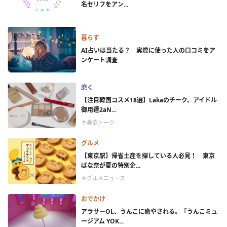
名セリフをアン...
暮らす
AI占いは当たる？ 実際に使った人の口コミをア
ンケート調査
磨く
【注目韓国コスメ18選】Lakaのチーク、アイドル
御用達2aN...
＃美欲トーク
グルメ
【東京駅】帰省土産を探している人必見！ 東京
ばな奈が夏の特別企...
＃グルメニュース
おでかけ
アラサーOL、うんこに癒やされる。『うんこミュ
ージアム YOK...