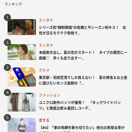
ランキング
エンタメ
シリーズ初“強制帰国”の危機と今シーズン初キス！ 女
性が沼るモテテク勃発で...
エンタメ
本能剥き出し、夏の恋がスタート！ タイプの異性に一
直線♡ 早くも走り出す一...
グルメ
東京駅・羽田空港でしか買えない！ 夏の帰省＆お土産
に選びたいセンス抜群の「...
ファッション
ユニクロ新作パンツが優秀！ 「タックワイドパン
ツ」と徹底比較＆着回しコーデ...
恋する
【#4】「家の呪縛を断ち切りたい」地元の男尊女卑か