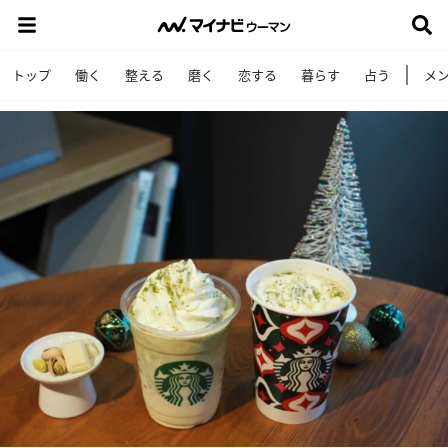
トップ
働く
整える
磨く
恋する
暮らす
占う
メ