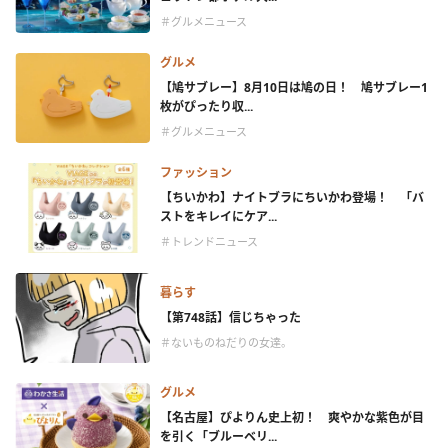
＃グルメニュース
グルメ
【鳩サブレー】8月10日は鳩の日！ 鳩サブレー1
枚がぴったり収...
＃グルメニュース
ファッション
【ちいかわ】ナイトブラにちいかわ登場！ 「バ
ストをキレイにケア...
＃トレンドニュース
暮らす
【第748話】信じちゃった
＃ないものねだりの女達。
グルメ
【名古屋】ぴよりん史上初！ 爽やかな紫色が目
を引く「ブルーベリ...