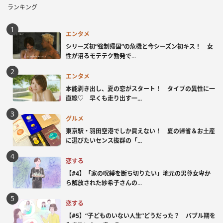
ランキング
エンタメ
シリーズ初“強制帰国”の危機と今シーズン初キス！ 女
性が沼るモテテク勃発で...
エンタメ
本能剥き出し、夏の恋がスタート！ タイプの異性に一
直線♡ 早くも走り出す一...
グルメ
東京駅・羽田空港でしか買えない！ 夏の帰省＆お土産
に選びたいセンス抜群の「...
恋する
【#4】「家の呪縛を断ち切りたい」地元の男尊女卑か
ら解放された紗希子さんの...
恋する
【#5】“子どものいない人生”どうだった？ バブル期を