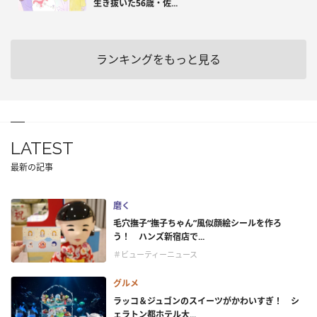
生き抜いた56歳・佐...
ランキングをもっと見る
LATEST
最新の記事
磨く
毛穴撫子“撫子ちゃん”風似顔絵シールを作ろ
う！ ハンズ新宿店で...
＃ビューティーニュース
グルメ
ラッコ＆ジュゴンのスイーツがかわいすぎ！ シ
ェラトン都ホテル大...