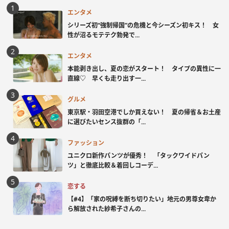
エンタメ
シリーズ初“強制帰国”の危機と今シーズン初キス！ 女
性が沼るモテテク勃発で...
エンタメ
本能剥き出し、夏の恋がスタート！ タイプの異性に一
直線♡ 早くも走り出す一...
グルメ
東京駅・羽田空港でしか買えない！ 夏の帰省＆お土産
に選びたいセンス抜群の「...
ファッション
ユニクロ新作パンツが優秀！ 「タックワイドパン
ツ」と徹底比較＆着回しコーデ...
恋する
【#4】「家の呪縛を断ち切りたい」地元の男尊女卑か
ら解放された紗希子さんの...