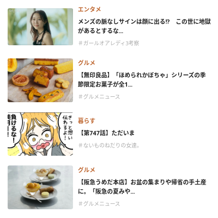
エンタメ
メンズの脈なしサインは顔に出る!? この世に地獄
があるとするな...
＃ガールオアレディ3考察
グルメ
【無印良品】「ほめられかぼちゃ」シリーズの季
節限定お菓子が全1...
＃グルメニュース
暮らす
【第747話】ただいま
＃ないものねだりの女達。
グルメ
【阪急うめだ本店】お盆の集まりや帰省の手土産
に。「阪急の夏みや...
＃グルメニュース