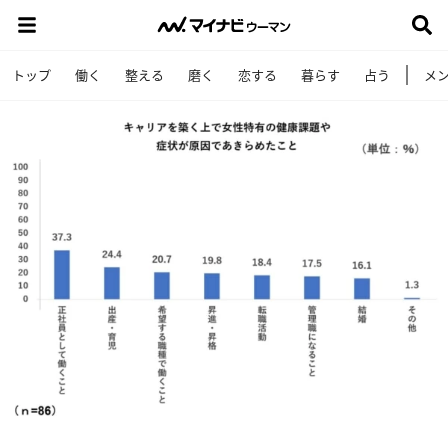
トップ
働く
整える
磨く
恋する
暮らす
占う
メ