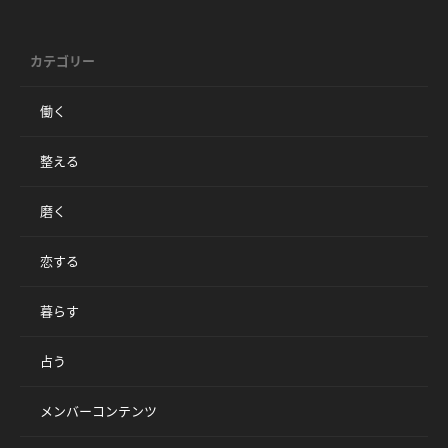
カテゴリー
働く
整える
磨く
恋する
暮らす
占う
メンバーコンテンツ