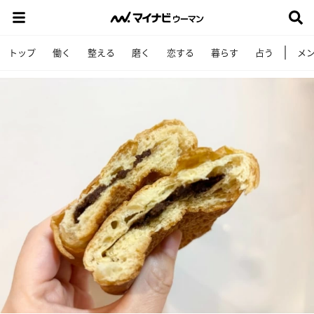
トップ
働く
整える
磨く
恋する
暮らす
占う
メ