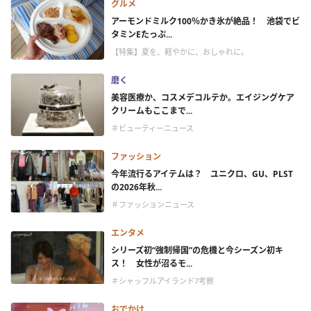
グルメ
アーモンドミルク100％かき氷が絶品！ 池袋でビ
タミンEたっぷ...
【特集】夏を、軽やかに、おしゃれに。
磨く
美容医療か、コスメデコルテか。エイジングケア
クリームもここまで...
＃ビューティーニュース
ファッション
今年流行るアイテムは？ ユニクロ、GU、PLST
の2026年秋...
＃ファッションニュース
エンタメ
シリーズ初“強制帰国”の危機と今シーズン初キ
ス！ 女性が沼るモ...
＃シャッフルアイランド7考察
おでかけ