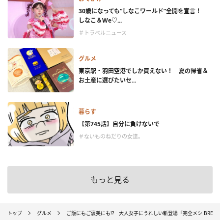
30歳になっても“しなこワールド”全開を宣言！
しなこ＆We♡...
＃トラベルニュース
グルメ
東京駅・羽田空港でしか買えない！ 夏の帰省＆
お土産に選びたいセ...
暮らす
【第745話】自分に負けないで
＃ないものねだりの女達。
もっと見る
トップ
グルメ
ご飯にもご褒美にも!? 大人女子にうれしい新登場「完全メシ BREA