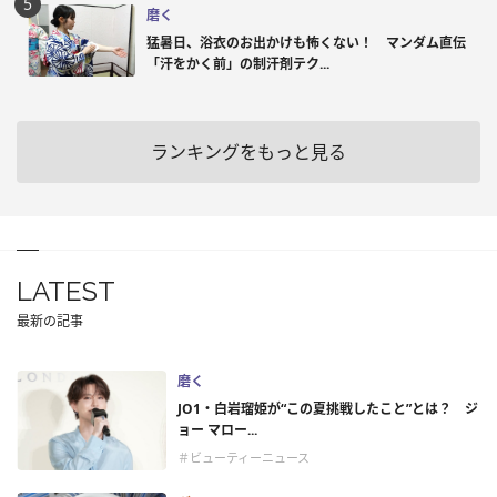
磨く
猛暑日、浴衣のお出かけも怖くない！ マンダム直伝
「汗をかく前」の制汗剤テク...
ランキングをもっと見る
LATEST
最新の記事
磨く
JO1・白岩瑠姫が“この夏挑戦したこと”とは？ ジ
ョー マロー...
＃ビューティーニュース