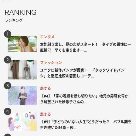
RANKING
ランキング
エンタメ
本能剥き出し、夏の恋がスタート！ タイプの異性に一
直線♡ 早くも走り出す一...
ファッション
ユニクロ新作パンツが優秀！ 「タックワイドパン
ツ」と徹底比較＆着回しコーデ...
恋する
【#4】「家の呪縛を断ち切りたい」地元の男尊女卑か
ら解放された紗希子さんの...
恋する
【#5】“子どものいない人生”どうだった？ バブル期を
生き抜いた56歳・佐...