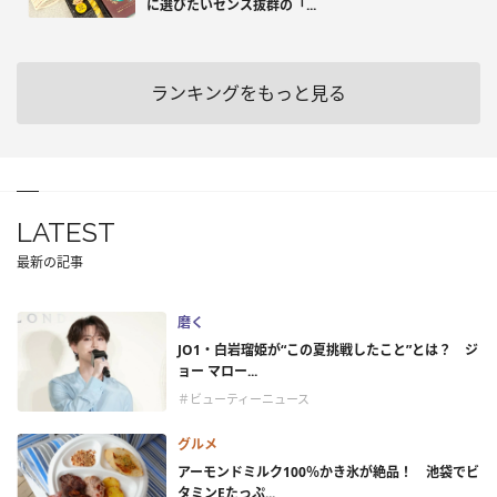
に選びたいセンス抜群の「...
ランキングをもっと見る
LATEST
最新の記事
磨く
JO1・白岩瑠姫が“この夏挑戦したこと”とは？ ジ
ョー マロー...
＃ビューティーニュース
グルメ
アーモンドミルク100％かき氷が絶品！ 池袋でビ
タミンEたっぷ...