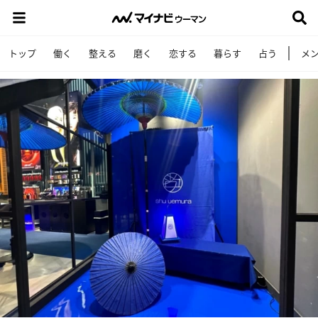
トップ
働く
整える
磨く
恋する
暮らす
占う
メ