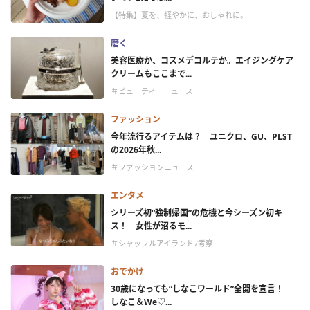
【特集】夏を、軽やかに、おしゃれに。
磨く
美容医療か、コスメデコルテか。エイジングケア
クリームもここまで...
＃ビューティーニュース
ファッション
今年流行るアイテムは？ ユニクロ、GU、PLST
の2026年秋...
＃ファッションニュース
エンタメ
シリーズ初“強制帰国”の危機と今シーズン初キ
ス！ 女性が沼るモ...
＃シャッフルアイランド7考察
おでかけ
30歳になっても“しなこワールド”全開を宣言！
しなこ＆We♡...