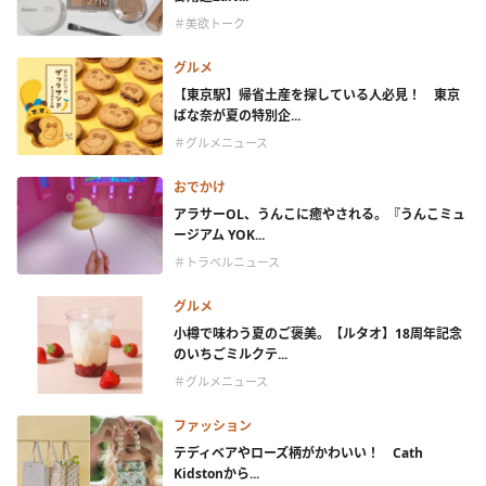
＃美欲トーク
グルメ
【東京駅】帰省土産を探している人必見！ 東京
ばな奈が夏の特別企...
＃グルメニュース
おでかけ
アラサーOL、うんこに癒やされる。『うんこミュ
ージアム YOK...
＃トラベルニュース
グルメ
小樽で味わう夏のご褒美。【ルタオ】18周年記念
のいちごミルクテ...
＃グルメニュース
ファッション
テディベアやローズ柄がかわいい！ Cath
Kidstonから...