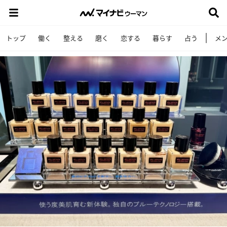
トップ
働く
整える
磨く
恋する
暮らす
占う
メ