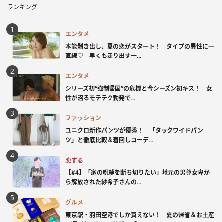
ランキング
エンタメ
本能剥き出し、夏の恋がスタート！ タイプの異性に一
直線♡ 早くも走り出す一...
エンタメ
シリーズ初“強制帰国”の危機と今シーズン初キス！ 女
性が沼るモテテク勃発で...
ファッション
ユニクロ新作パンツが優秀！ 「タックワイドパン
ツ」と徹底比較＆着回しコーデ...
恋する
【#4】「家の呪縛を断ち切りたい」地元の男尊女卑か
ら解放された紗希子さんの...
グルメ
東京駅・羽田空港でしか買えない！ 夏の帰省＆お土産