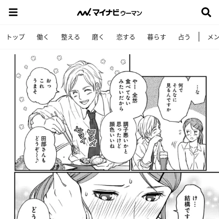
トップ
働く
整える
磨く
恋する
暮らす
占う
メ