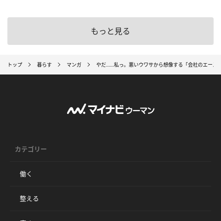
もっと見る
トップ
暮らす
マンガ
やだ……私っ。悪いウワサから想像する「会社のエースの
カテゴリー
働く
整える