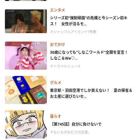
エンタメ
シリーズ初“強制帰国”の危機と今シーズン初キ
ス！ 女性が沼るモ...
＃シャッフルアイランド7考察
おでかけ
30歳になっても“しなこワールド”全開を宣言！
しなこ＆We♡...
＃トラベルニュース
グルメ
東京駅・羽田空港でしか買えない！ 夏の帰省＆
お土産に選びたいセ...
暮らす
【第745話】自分に負けないで
＃ないものねだりの女達。