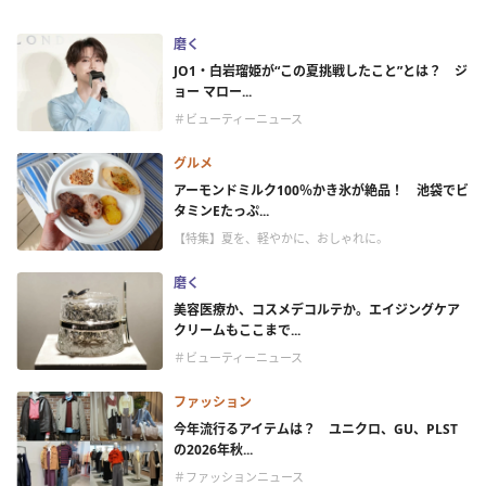
磨く
JO1・白岩瑠姫が“この夏挑戦したこと”とは？ ジ
ョー マロー...
＃ビューティーニュース
グルメ
アーモンドミルク100％かき氷が絶品！ 池袋でビ
タミンEたっぷ...
【特集】夏を、軽やかに、おしゃれに。
磨く
美容医療か、コスメデコルテか。エイジングケア
クリームもここまで...
＃ビューティーニュース
ファッション
今年流行るアイテムは？ ユニクロ、GU、PLST
の2026年秋...
＃ファッションニュース