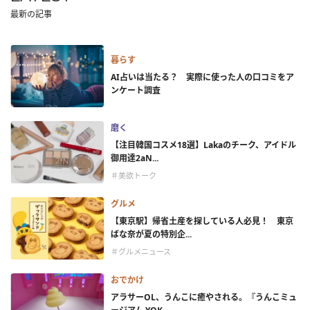
最新の記事
暮らす
AI占いは当たる？ 実際に使った人の口コミをア
ンケート調査
磨く
【注目韓国コスメ18選】Lakaのチーク、アイドル
御用達2aN...
＃美欲トーク
グルメ
【東京駅】帰省土産を探している人必見！ 東京
ばな奈が夏の特別企...
＃グルメニュース
おでかけ
アラサーOL、うんこに癒やされる。『うんこミュ