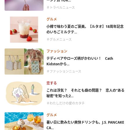
ージアム YOK...
＃トラベルニュース
グルメ
小樽で味わう夏のご褒美。【ルタオ】18周年記念
のいちごミルクテ...
＃グルメニュース
ファッション
テディベアやローズ柄がかわいい！ Cath
Kidstonから...
＃ファッションニュース
恋する
これは浮気？ それとも癖の問題？ 恋人の“ある
秘密”を知った2...
＃わたしだけの愛のカタチ
グルメ
暑い日に飲みたい爽快ドリンクも。J.S. PANCAKE
CA...