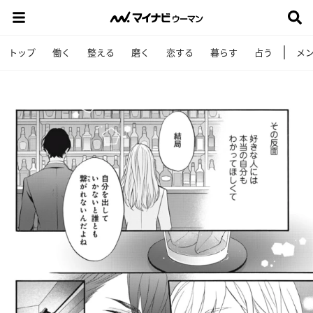
トップ
働く
整える
磨く
恋する
暮らす
占う
メ