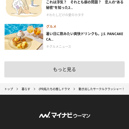
これは浮気？ それとも癖の問題？ 恋人の“ある
秘密”を知った2...
＃わたしだけの愛のカタチ
グルメ
暑い日に飲みたい爽快ドリンクも。J.S. PANCAKE
CA...
＃グルメニュース
もっと見る
トップ
暮らす
(PR)私たちの推しドラマ
動き出したサークルクラッシャー！ 親