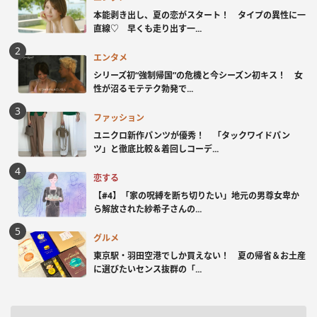
本能剥き出し、夏の恋がスタート！ タイプの異性に一
直線♡ 早くも走り出す一...
エンタメ
シリーズ初“強制帰国”の危機と今シーズン初キス！ 女
性が沼るモテテク勃発で...
ファッション
ユニクロ新作パンツが優秀！ 「タックワイドパン
ツ」と徹底比較＆着回しコーデ...
恋する
【#4】「家の呪縛を断ち切りたい」地元の男尊女卑か
ら解放された紗希子さんの...
グルメ
東京駅・羽田空港でしか買えない！ 夏の帰省＆お土産
に選びたいセンス抜群の「...