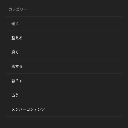
カテゴリー
働く
整える
磨く
恋する
暮らす
占う
メンバーコンテンツ