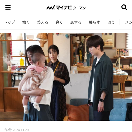
トップ
働く
整える
磨く
恋する
暮らす
占う
メ
作成: 2024.11.20