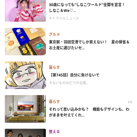
30歳になっても“しなこワールド”全開を宣言！
しなこ＆We♡...
＃トラベルニュース
グルメ
東京駅・羽田空港でしか買えない！ 夏の帰省＆
お土産に選びたいセ...
暮らす
【第745話】自分に負けないで
＃ないものねだりの女達。
暮らす
PR
それって思い込みかも？ 機能もデザインも、わ
がままを叶えてくれ...
整える