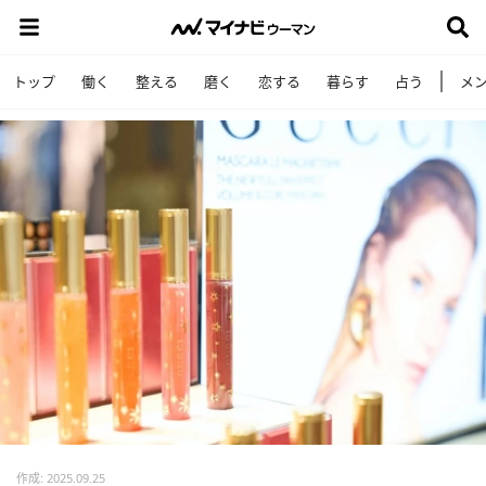
トップ
働く
整える
磨く
恋する
暮らす
占う
メ
作成: 2025.09.25