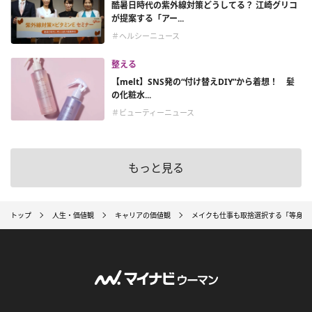
酷暑日時代の紫外線対策どうしてる？ 江崎グリコ
が提案する「アー...
＃ヘルシーニュース
整える
【melt】SNS発の“付け替えDIY”から着想！ 髪
の化粧水...
＃ビューティーニュース
もっと見る
トップ
人生・価値観
キャリアの価値観
メイクも仕事も取捨選択する「等身大