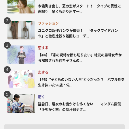
本能剥き出し、夏の恋がスタート！ タイプの異性に一
直線♡ 早くも走り出す一...
ファッション
ユニクロ新作パンツが優秀！ 「タックワイドパン
ツ」と徹底比較＆着回しコーデ...
恋する
【#4】「家の呪縛を断ち切りたい」地元の男尊女卑か
ら解放された紗希子さんの...
恋する
【#5】“子どものいない人生”どうだった？ バブル期を
生き抜いた56歳・佐...
磨く
猛暑日、浴衣のお出かけも怖くない！ マンダム直伝
「汗をかく前」の制汗剤テク...