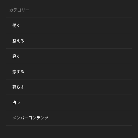
カテゴリー
働く
整える
磨く
恋する
暮らす
占う
メンバーコンテンツ