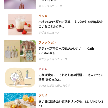
ージアム YOK...
＃トラベルニュース
グルメ
小樽で味わう夏のご褒美。【ルタオ】18周年記念
のいちごミルクテ...
＃グルメニュース
ファッション
テディベアやローズ柄がかわいい！ Cath
Kidstonから...
＃ファッションニュース
恋する
これは浮気？ それとも癖の問題？ 恋人の“ある
秘密”を知った2...
＃わたしだけの愛のカタチ
グルメ
暑い日に飲みたい爽快ドリンクも。J.S. PANCAKE
CA...