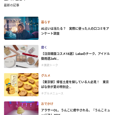
最新の記事
暮らす
AI占いは当たる？ 実際に使った人の口コミをア
ンケート調査
磨く
【注目韓国コスメ18選】Lakaのチーク、アイドル
御用達2aN...
＃美欲トーク
グルメ
【東京駅】帰省土産を探している人必見！ 東京
ばな奈が夏の特別企...
＃グルメニュース
おでかけ
アラサーOL、うんこに癒やされる。『うんこミュ