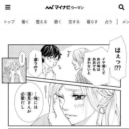
トップ
働く
整える
磨く
恋する
暮らす
占う
メ