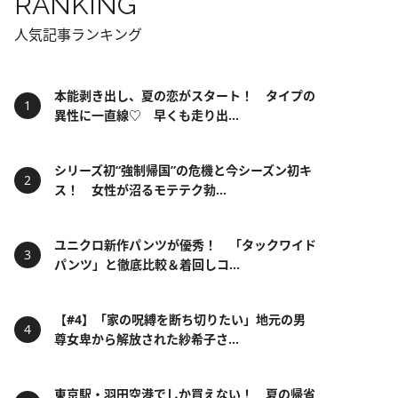
RANKING
人気記事ランキング
本能剥き出し、夏の恋がスタート！ タイプの
異性に一直線♡ 早くも走り出...
シリーズ初“強制帰国”の危機と今シーズン初キ
ス！ 女性が沼るモテテク勃...
ユニクロ新作パンツが優秀！ 「タックワイド
パンツ」と徹底比較＆着回しコ...
【#4】「家の呪縛を断ち切りたい」地元の男
尊女卑から解放された紗希子さ...
東京駅・羽田空港でしか買えない！ 夏の帰省