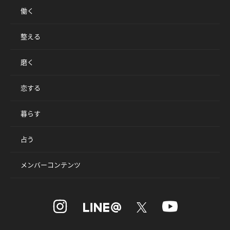
働く
整える
磨く
恋する
暮らす
占う
メンバーコンテンツ