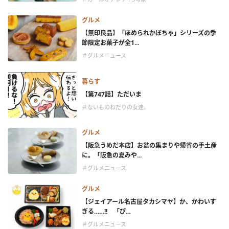
グルメ
【無印良品】「ほめられかぼちゃ」シリーズの季
節限定お菓子が全1...
＃グルメニュース
暮らす
【第747話】ただいま
＃ないものねだりの女達。
グルメ
【阪急うめだ本店】お盆の集まりや帰省の手土産
に。「阪急の夏みや...
＃グルメニュース
グルメ
【ジェイアール名古屋タカシマヤ】か、かわいす
ぎる……!! 「ぴ...
＃グルメニュース