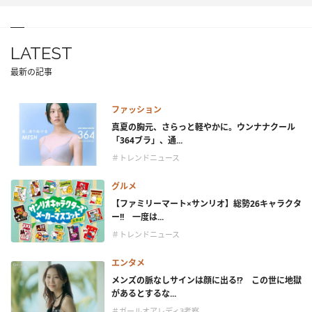
LATEST
最新の記事
ファッション
真夏の胸元、さらっと軽やかに。ウンナナクール
「364ブラ」、通...
＃トレンドニュース
グルメ
【ファミリーマート×サンリオ】総勢26キャラクタ
ー!! 一度は...
＃トレンドニュース
エンタメ
メンズの脈なしサインは顔に出る!? この世に地獄
があるとするな...
＃ガールオアレディ3考察