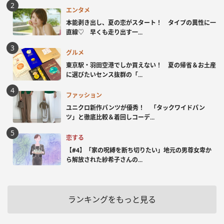
エンタメ
本能剥き出し、夏の恋がスタート！ タイプの異性に一
直線♡ 早くも走り出す一...
グルメ
東京駅・羽田空港でしか買えない！ 夏の帰省＆お土産
に選びたいセンス抜群の「...
ファッション
ユニクロ新作パンツが優秀！ 「タックワイドパン
ツ」と徹底比較＆着回しコーデ...
恋する
【#4】「家の呪縛を断ち切りたい」地元の男尊女卑か
ら解放された紗希子さんの...
ランキングをもっと見る