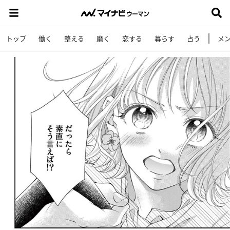
トップ
働く
整える
磨く
恋する
暮らす
占う
メ