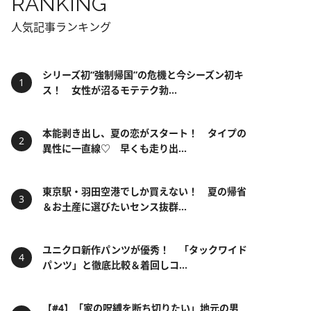
RANKING
人気記事ランキング
シリーズ初“強制帰国”の危機と今シーズン初キ
ス！ 女性が沼るモテテク勃...
本能剥き出し、夏の恋がスタート！ タイプの
異性に一直線♡ 早くも走り出...
東京駅・羽田空港でしか買えない！ 夏の帰省
＆お土産に選びたいセンス抜群...
ユニクロ新作パンツが優秀！ 「タックワイド
パンツ」と徹底比較＆着回しコ...
【#4】「家の呪縛を断ち切りたい」地元の男