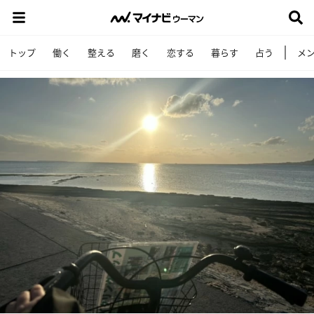
トップ
働く
整える
磨く
恋する
暮らす
占う
メ