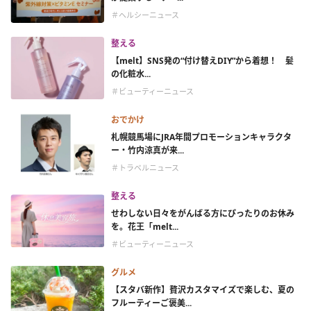
＃ヘルシーニュース
整える
【melt】SNS発の“付け替えDIY”から着想！ 髪
の化粧水...
＃ビューティーニュース
おでかけ
札幌競馬場にJRA年間プロモーションキャラクタ
ー・竹内涼真が来...
＃トラベルニュース
整える
せわしない日々をがんばる方にぴったりのお休み
を。花王「melt...
＃ビューティーニュース
グルメ
【スタバ新作】贅沢カスタマイズで楽しむ、夏の
フルーティーご褒美...