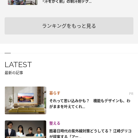
「汗をかく前」の制汗剤テク...
ランキングをもっと見る
LATEST
最新の記事
暮らす
PR
それって思い込みかも？ 機能もデザインも、わ
がままを叶えてくれ...
整える
酷暑日時代の紫外線対策どうしてる？ 江崎グリコ
が提案する「アー...