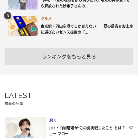
【#4】「家の呪縛を断ち切りたい」地元の男尊女卑か
ら解放された紗希子さんの...
グルメ
東京駅・羽田空港でしか買えない！ 夏の帰省＆お土産
に選びたいセンス抜群の「...
ランキングをもっと見る
LATEST
最新の記事
磨く
JO1・白岩瑠姫が“この夏挑戦したこと”とは？ ジ
ョー マロー...