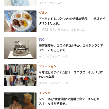
＃ビューティーニュース
グルメ
アーモンドミルク100％かき氷が絶品！ 池袋でビ
タミンEたっぷ...
【特集】夏を、軽やかに、おしゃれに。
磨く
美容医療か、コスメデコルテか。エイジングケア
クリームもここまで...
＃ビューティーニュース
ファッション
今年流行るアイテムは？ ユニクロ、GU、PLST
の2026年秋...
＃ファッションニュース
エンタメ
シリーズ初“強制帰国”の危機と今シーズン初キ
ス！ 女性が沼るモ...