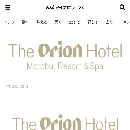
トップ
働く
整える
磨く
恋する
暮らす
占う
メ
作成: 2024.03.12