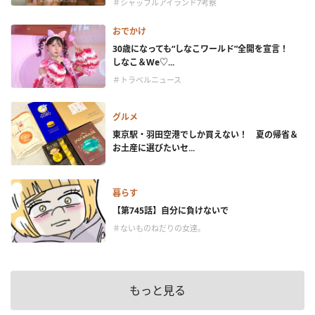
＃シャッフルアイランド7考察
おでかけ
30歳になっても“しなこワールド”全開を宣言！
しなこ＆We♡...
＃トラベルニュース
グルメ
東京駅・羽田空港でしか買えない！ 夏の帰省＆
お土産に選びたいセ...
暮らす
【第745話】自分に負けないで
＃ないものねだりの女達。
もっと見る