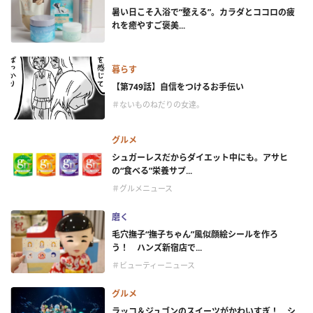
暑い日こそ入浴で“整える”。カラダとココロの疲
れを癒やすご褒美...
暮らす
【第749話】自信をつけるお手伝い
＃ないものねだりの女達。
グルメ
シュガーレスだからダイエット中にも。アサヒ
の“食べる”栄養サプ...
＃グルメニュース
磨く
毛穴撫子“撫子ちゃん”風似顔絵シールを作ろ
う！ ハンズ新宿店で...
＃ビューティーニュース
グルメ
ラッコ＆ジュゴンのスイーツがかわいすぎ！ シ