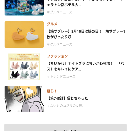
ェラトン都ホテル大...
＃グルメニュース
グルメ
【鳩サブレー】8月10日は鳩の日！ 鳩サブレー1
枚がぴったり収...
＃グルメニュース
ファッション
【ちいかわ】ナイトブラにちいかわ登場！ 「バ
ストをキレイにケア...
＃トレンドニュース
暮らす
【第748話】信じちゃった
＃ないものねだりの女達。