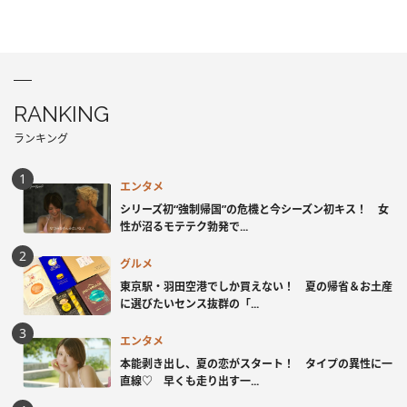
RANKING
ランキング
エンタメ
シリーズ初“強制帰国”の危機と今シーズン初キス！ 女
性が沼るモテテク勃発で...
グルメ
東京駅・羽田空港でしか買えない！ 夏の帰省＆お土産
に選びたいセンス抜群の「...
エンタメ
本能剥き出し、夏の恋がスタート！ タイプの異性に一
直線♡ 早くも走り出す一...