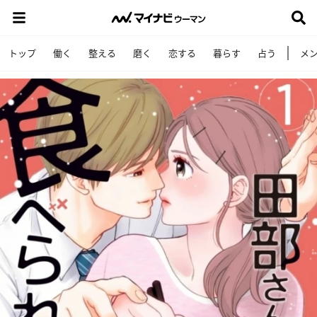
トップ
働く
整える
磨く
恋する
暮らす
占う
メ