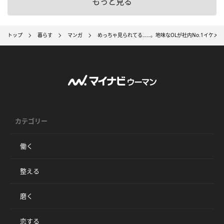
もっと見る
トップ
暮らす
マンガ
めっちゃ見られてる……。地味なOLが社内No.1イケメ
カテゴリー
働く
整える
磨く
恋する