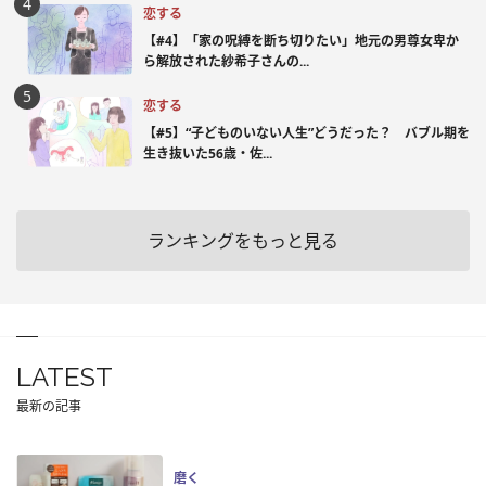
恋する
【#4】「家の呪縛を断ち切りたい」地元の男尊女卑か
ら解放された紗希子さんの...
恋する
【#5】“子どものいない人生”どうだった？ バブル期を
生き抜いた56歳・佐...
ランキングをもっと見る
LATEST
最新の記事
磨く