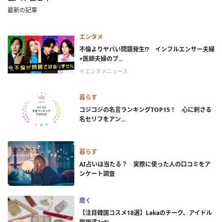
最新の記事
エンタメ
不倫よりヤバい問題発生!? インフルエンサー夫婦
×医師夫婦のブ...
＃エンタメニュース
暮らす
コジコジの名言ランキングTOP15！ 心に刺さる
名セリフをアン...
暮らす
AI占いは当たる？ 実際に使った人の口コミをア
ンケート調査
磨く
【注目韓国コスメ18選】Lakaのチーク、アイドル