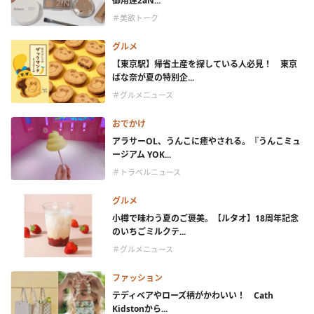
御用達2aN...
＃美欲トーク
グルメ
【東京駅】帰省土産を探している人必見！ 東京
ばな奈が夏の特別企...
＃グルメニュース
おでかけ
アラサーOL、うんこに癒やされる。『うんこミュ
ージアム YOK...
＃トラベルニュース
グルメ
小樽で味わう夏のご褒美。【ルタオ】18周年記念
のいちごミルクテ...
＃グルメニュース
ファッション
テディベアやローズ柄がかわいい！ Cath
Kidstonから...