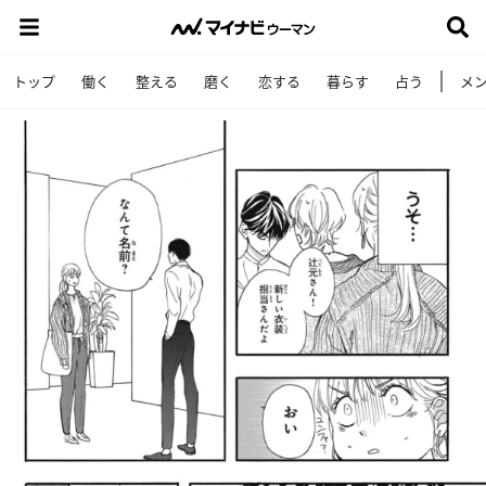
トップ
働く
整える
磨く
恋する
暮らす
占う
メ