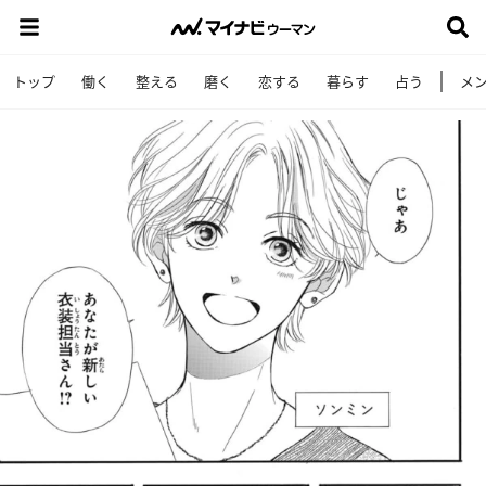
トップ
働く
整える
磨く
恋する
暮らす
占う
メ