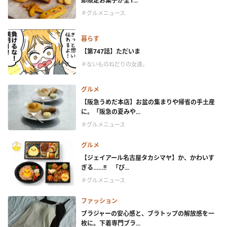
節限定お菓子が全1...
＃グルメニュース
暮らす
【第747話】ただいま
＃ないものねだりの女達。
グルメ
【阪急うめだ本店】お盆の集まりや帰省の手土産
に。「阪急の夏みや...
＃グルメニュース
グルメ
【ジェイアール名古屋タカシマヤ】か、かわいす
ぎる……!! 「ぴ...
＃グルメニュース
ファッション
ブラジャーの安心感と、ブラトップの解放感を一
枚に。下着専門ブラ...