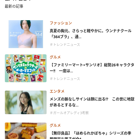
最新の記事
ファッション
真夏の胸元、さらっと軽やかに。ウンナナクール
「364ブラ」、通...
＃トレンドニュース
グルメ
【ファミリーマート×サンリオ】総勢26キャラクタ
ー!! 一度は...
＃トレンドニュース
エンタメ
メンズの脈なしサインは顔に出る!? この世に地獄
があるとするな...
＃ガールオアレディ3考察
グルメ
【無印良品】「ほめられかぼちゃ」シリーズの季