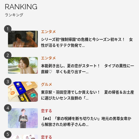
RANKING
ランキング
エンタメ
シリーズ初“強制帰国”の危機と今シーズン初キス！ 女
性が沼るモテテク勃発で...
エンタメ
本能剥き出し、夏の恋がスタート！ タイプの異性に一
直線♡ 早くも走り出す一...
グルメ
東京駅・羽田空港でしか買えない！ 夏の帰省＆お土産
に選びたいセンス抜群の「...
恋する
【#4】「家の呪縛を断ち切りたい」地元の男尊女卑か
ら解放された紗希子さんの...
恋する