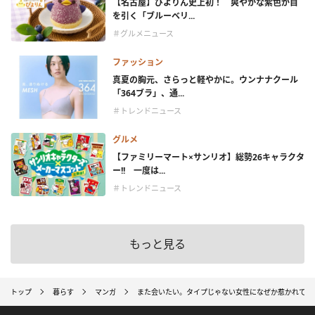
【名古屋】ぴよりん史上初！ 爽やかな紫色が目
を引く「ブルーベリ...
＃グルメニュース
ファッション
真夏の胸元、さらっと軽やかに。ウンナナクール
「364ブラ」、通...
＃トレンドニュース
グルメ
【ファミリーマート×サンリオ】総勢26キャラクタ
ー!! 一度は...
＃トレンドニュース
もっと見る
トップ
暮らす
マンガ
また会いたい。タイプじゃない女性になぜか惹かれてし