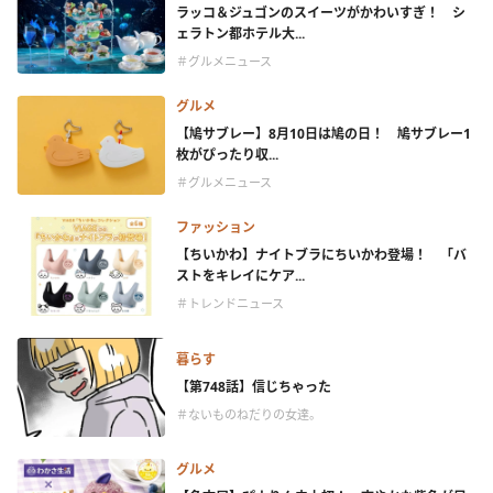
ラッコ＆ジュゴンのスイーツがかわいすぎ！ シ
ェラトン都ホテル大...
＃グルメニュース
グルメ
【鳩サブレー】8月10日は鳩の日！ 鳩サブレー1
枚がぴったり収...
＃グルメニュース
ファッション
【ちいかわ】ナイトブラにちいかわ登場！ 「バ
ストをキレイにケア...
＃トレンドニュース
暮らす
【第748話】信じちゃった
＃ないものねだりの女達。
グルメ