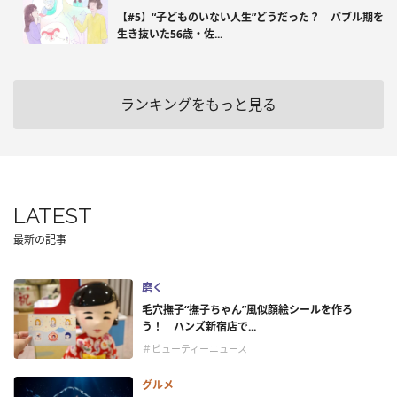
【#5】“子どものいない人生”どうだった？ バブル期を
生き抜いた56歳・佐...
ランキングをもっと見る
LATEST
最新の記事
磨く
毛穴撫子“撫子ちゃん”風似顔絵シールを作ろ
う！ ハンズ新宿店で...
＃ビューティーニュース
グルメ