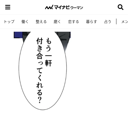
トップ
働く
整える
磨く
恋する
暮らす
占う
メ