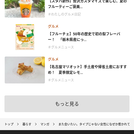
【スタバ新作】贅沢カスタマイズで楽しむ、夏の
フルーティーご褒美...
＃わたしのグルメ日記
グルメ
【フルーチェ】50年の歴史で初の梨フレーバ
ー！ 「栃木県産にっ...
＃グルメニュース
グルメ
【名古屋マリオット】手土産や帰省土産におすす
め！ 夏季限定レモ...
＃グルメニュース
もっと見る
トップ
暮らす
マンガ
また会いたい。タイプじゃない女性になぜか惹かれてし