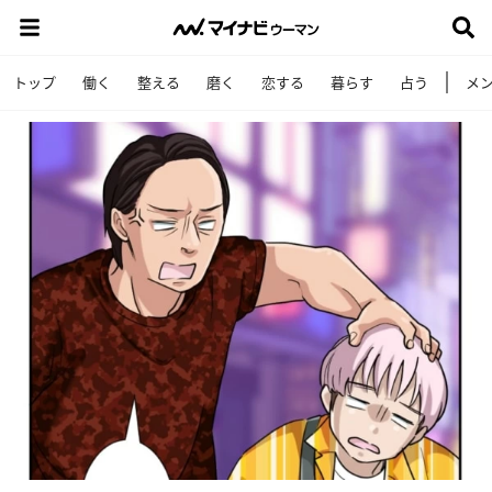
トップ
働く
整える
磨く
恋する
暮らす
占う
メ