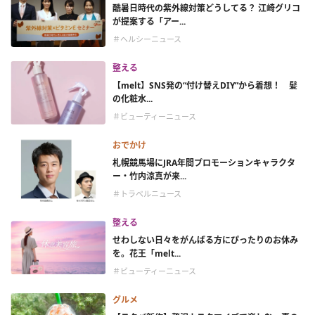
酷暑日時代の紫外線対策どうしてる？ 江崎グリコ
が提案する「アー...
＃ヘルシーニュース
整える
【melt】SNS発の“付け替えDIY”から着想！ 髪
の化粧水...
＃ビューティーニュース
おでかけ
札幌競馬場にJRA年間プロモーションキャラクタ
ー・竹内涼真が来...
＃トラベルニュース
整える
せわしない日々をがんばる方にぴったりのお休み
を。花王「melt...
＃ビューティーニュース
グルメ