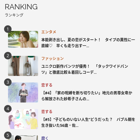
RANKING
ランキング
エンタメ
本能剥き出し、夏の恋がスタート！ タイプの異性に一
直線♡ 早くも走り出す一...
ファッション
ユニクロ新作パンツが優秀！ 「タックワイドパン
ツ」と徹底比較＆着回しコーデ...
恋する
【#4】「家の呪縛を断ち切りたい」地元の男尊女卑か
ら解放された紗希子さんの...
恋する
【#5】“子どものいない人生”どうだった？ バブル期を
生き抜いた56歳・佐...
磨く