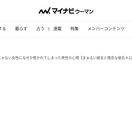
する
暮らす
占う
連載
特集
メンバーコンテンツ
じゃない女性になぜか惹かれてしまった男性の心境【まぁるい彼女と残念な彼氏＃2