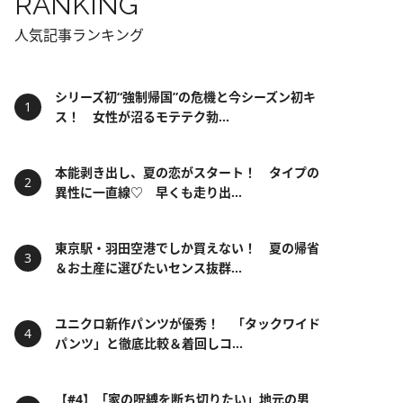
RANKING
人気記事ランキング
シリーズ初“強制帰国”の危機と今シーズン初キ
ス！ 女性が沼るモテテク勃...
本能剥き出し、夏の恋がスタート！ タイプの
異性に一直線♡ 早くも走り出...
東京駅・羽田空港でしか買えない！ 夏の帰省
＆お土産に選びたいセンス抜群...
ユニクロ新作パンツが優秀！ 「タックワイド
パンツ」と徹底比較＆着回しコ...
【#4】「家の呪縛を断ち切りたい」地元の男