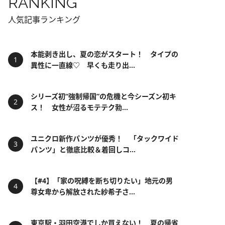
RANKING
人気記事ランキング
本能剥き出し、夏の恋がスタート！ タイプの
異性に一直線♡ 早くも走り出...
シリーズ初“強制帰国”の危機と今シーズン初キ
ス！ 女性が沼るモテテク勃...
ユニクロ新作パンツが優秀！ 「タックワイド
パンツ」と徹底比較＆着回しコ...
【#4】「家の呪縛を断ち切りたい」地元の男
尊女卑から解放された紗希子さ...
東京駅・羽田空港でしか買えない！ 夏の帰省