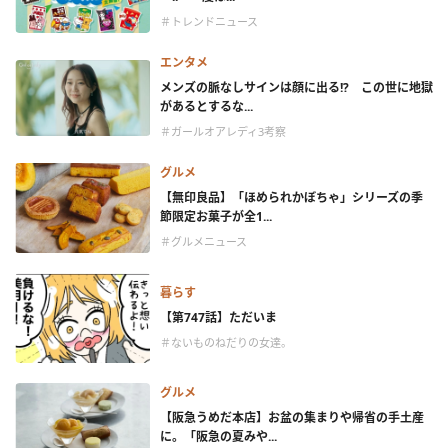
＃トレンドニュース
エンタメ
メンズの脈なしサインは顔に出る!? この世に地獄
があるとするな...
＃ガールオアレディ3考察
グルメ
【無印良品】「ほめられかぼちゃ」シリーズの季
節限定お菓子が全1...
＃グルメニュース
暮らす
【第747話】ただいま
＃ないものねだりの女達。
グルメ
【阪急うめだ本店】お盆の集まりや帰省の手土産
に。「阪急の夏みや...