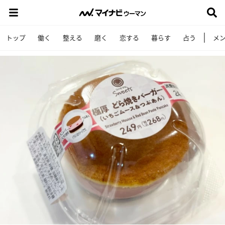
トップ
働く
整える
磨く
恋する
暮らす
占う
メ