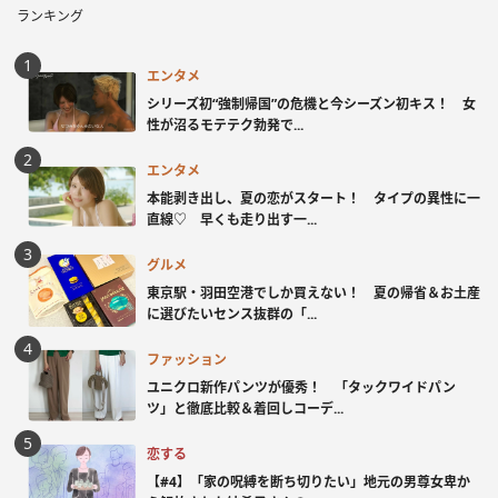
ランキング
エンタメ
シリーズ初“強制帰国”の危機と今シーズン初キス！ 女
性が沼るモテテク勃発で...
エンタメ
本能剥き出し、夏の恋がスタート！ タイプの異性に一
直線♡ 早くも走り出す一...
グルメ
東京駅・羽田空港でしか買えない！ 夏の帰省＆お土産
に選びたいセンス抜群の「...
ファッション
ユニクロ新作パンツが優秀！ 「タックワイドパン
ツ」と徹底比較＆着回しコーデ...
恋する
【#4】「家の呪縛を断ち切りたい」地元の男尊女卑か