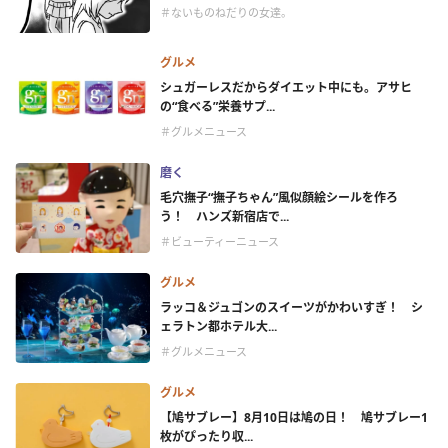
＃ないものねだりの女達。
グルメ
シュガーレスだからダイエット中にも。アサヒ
の“食べる”栄養サプ...
＃グルメニュース
磨く
毛穴撫子“撫子ちゃん”風似顔絵シールを作ろ
う！ ハンズ新宿店で...
＃ビューティーニュース
グルメ
ラッコ＆ジュゴンのスイーツがかわいすぎ！ シ
ェラトン都ホテル大...
＃グルメニュース
グルメ
【鳩サブレー】8月10日は鳩の日！ 鳩サブレー1
枚がぴったり収...