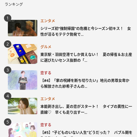
ランキング
エンタメ
シリーズ初“強制帰国”の危機と今シーズン初キス！ 女
性が沼るモテテク勃発で...
グルメ
東京駅・羽田空港でしか買えない！ 夏の帰省＆お土産
に選びたいセンス抜群の「...
恋する
【#4】「家の呪縛を断ち切りたい」地元の男尊女卑か
ら解放された紗希子さんの...
エンタメ
本能剥き出し、夏の恋がスタート！ タイプの異性に一
直線♡ 早くも走り出す一...
恋する
【#5】“子どものいない人生”どうだった？ バブル期を