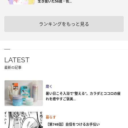
生き抜いた56歳・佐...
ランキングをもっと見る
LATEST
最新の記事
磨く
暑い日こそ入浴で“整える”。カラダとココロの疲
れを癒やすご褒美...
暮らす
【第749話】自信をつけるお手伝い