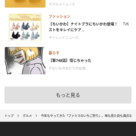
＃グルメニュース
ファッション
【ちいかわ】ナイトブラにちいかわ登場！ 「バ
ストをキレイにケア...
＃トレンドニュース
暮らす
【第748話】信じちゃった
＃ないものねだりの女達。
もっと見る
トップ
グルメ
今年もやってきた「ファミマのいちご狩り」。味も見た目も満点な注