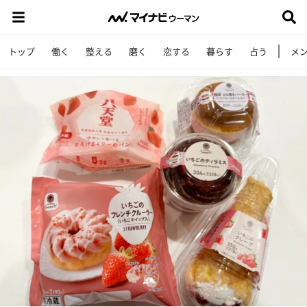
トップ
働く
整える
磨く
恋する
暮らす
占う
メ