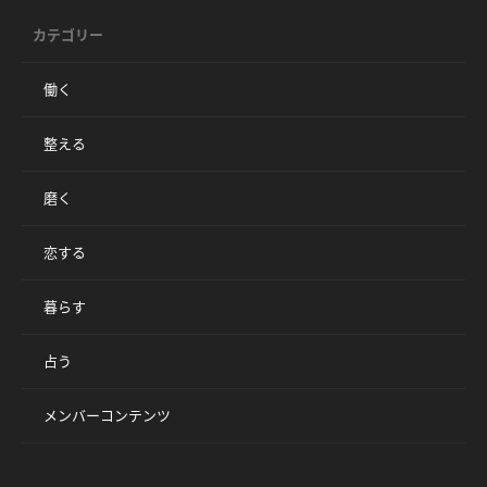
カテゴリー
働く
整える
磨く
恋する
暮らす
占う
メンバーコンテンツ