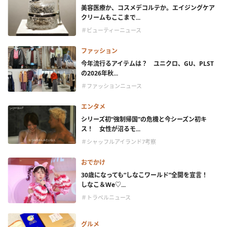
美容医療か、コスメデコルテか。エイジングケア
クリームもここまで...
＃ビューティーニュース
ファッション
今年流行るアイテムは？ ユニクロ、GU、PLST
の2026年秋...
＃ファッションニュース
エンタメ
シリーズ初“強制帰国”の危機と今シーズン初キ
ス！ 女性が沼るモ...
＃シャッフルアイランド7考察
おでかけ
30歳になっても“しなこワールド”全開を宣言！
しなこ＆We♡...
＃トラベルニュース
グルメ