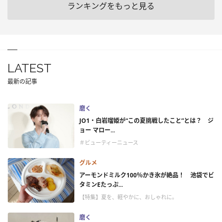
ランキングをもっと見る
LATEST
最新の記事
磨く
JO1・白岩瑠姫が“この夏挑戦したこと”とは？ ジ
ョー マロー...
＃ビューティーニュース
グルメ
アーモンドミルク100％かき氷が絶品！ 池袋でビ
タミンEたっぷ...
【特集】夏を、軽やかに、おしゃれに。
磨く