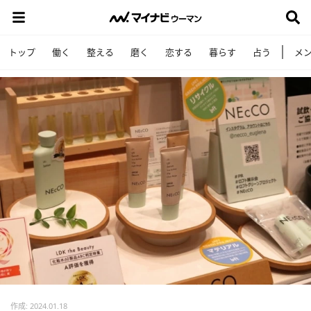
トップ
働く
整える
磨く
恋する
暮らす
占う
メ
作成: 2024.01.18