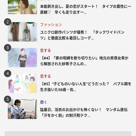
本能剥き出し、夏の恋がスタート！ タイプの異性に一
直線♡ 早くも走り出す一...
ファッション
ユニクロ新作パンツが優秀！ 「タックワイドパン
ツ」と徹底比較＆着回しコーデ...
恋する
【#4】「家の呪縛を断ち切りたい」地元の男尊女卑か
ら解放された紗希子さんの...
恋する
【#5】“子どものいない人生”どうだった？ バブル期を
生き抜いた56歳・佐...
磨く
猛暑日、浴衣のお出かけも怖くない！ マンダム直伝
「汗をかく前」の制汗剤テク...