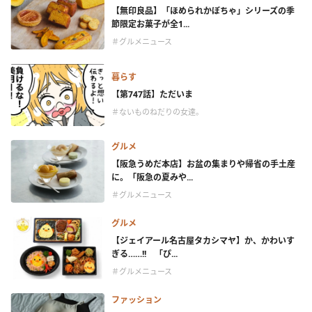
【無印良品】「ほめられかぼちゃ」シリーズの季
節限定お菓子が全1...
＃グルメニュース
暮らす
【第747話】ただいま
＃ないものねだりの女達。
グルメ
【阪急うめだ本店】お盆の集まりや帰省の手土産
に。「阪急の夏みや...
＃グルメニュース
グルメ
【ジェイアール名古屋タカシマヤ】か、かわいす
ぎる……!! 「ぴ...
＃グルメニュース
ファッション