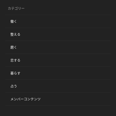
カテゴリー
働く
整える
磨く
恋する
暮らす
占う
メンバーコンテンツ