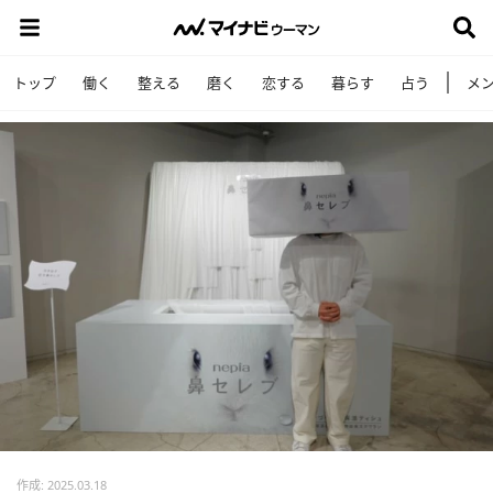
トップ
働く
整える
磨く
恋する
暮らす
占う
メ
作成: 2025.03.18