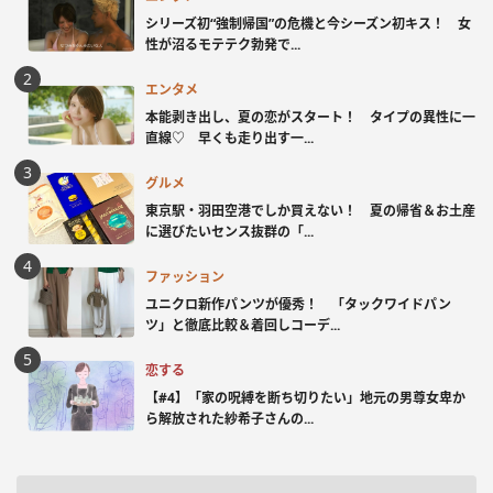
シリーズ初“強制帰国”の危機と今シーズン初キス！ 女
性が沼るモテテク勃発で...
エンタメ
本能剥き出し、夏の恋がスタート！ タイプの異性に一
直線♡ 早くも走り出す一...
グルメ
東京駅・羽田空港でしか買えない！ 夏の帰省＆お土産
に選びたいセンス抜群の「...
ファッション
ユニクロ新作パンツが優秀！ 「タックワイドパン
ツ」と徹底比較＆着回しコーデ...
恋する
【#4】「家の呪縛を断ち切りたい」地元の男尊女卑か
ら解放された紗希子さんの...