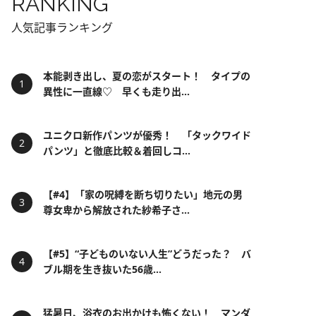
RANKING
人気記事ランキング
本能剥き出し、夏の恋がスタート！ タイプの
異性に一直線♡ 早くも走り出...
ユニクロ新作パンツが優秀！ 「タックワイド
パンツ」と徹底比較＆着回しコ...
【#4】「家の呪縛を断ち切りたい」地元の男
尊女卑から解放された紗希子さ...
【#5】“子どものいない人生”どうだった？ バ
ブル期を生き抜いた56歳...
猛暑日、浴衣のお出かけも怖くない！ マンダ