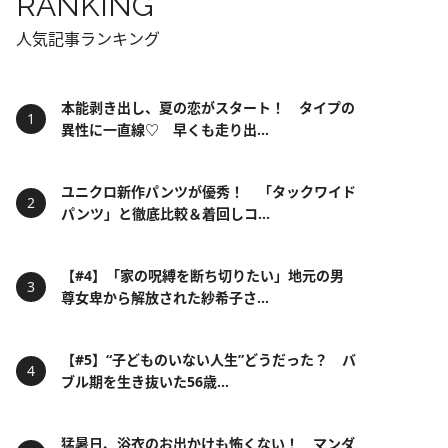
RANKING
人気記事ランキング
本能剥き出し、夏の恋がスタート！ タイプの
異性に一直線♡ 早くも走り出...
ユニクロ新作パンツが優秀！ 「タックワイド
パンツ」と徹底比較＆着回しコ...
【#4】「家の呪縛を断ち切りたい」地元の男
尊女卑から解放された紗希子さ...
【#5】“子どものいない人生”どうだった？ バ
ブル期を生き抜いた56歳...
猛暑日、浴衣のお出かけも怖くない！ マンダ